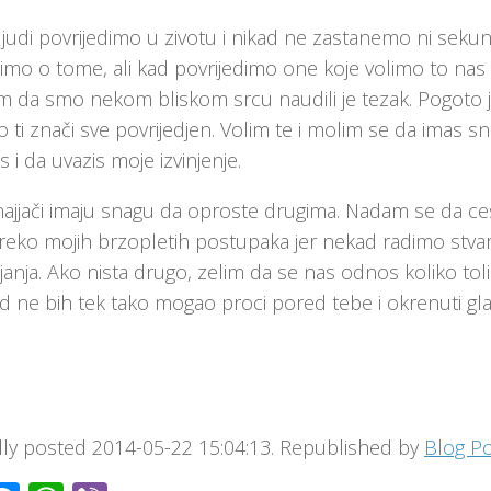
ljudi povrijedimo u zivotu i nikad ne zastanemo ni seku
imo o tome, ali kad povrijedimo one koje volimo to nas tis
 da smo nekom bliskom srcu naudili je tezak. Pogoto je
 ti znači sve povrijedjen. Volim te i molim se da imas sn
s i da uvazis moje izvinjenje.
jjači imaju snagu da oproste drugima. Nadam se da ces i t
reko mojih brzopletih postupaka jer nekad radimo stvar
janja. Ako nista drugo, zelim da se nas odnos koliko tol
ad ne bih tek tako mogao proci pored tebe i okrenuti g
ally posted 2014-05-22 15:04:13. Republished by
Blog P