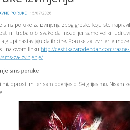
AVNE PORUKE
·
15/07/2026
e sms poruke za izvinjenja zbog greske koju ste napravili. 
sti mi trebalo bi svako da moze, jer samo veliki ljudi uvi
 a glupi nastavljaju da ih cine. Poruke za izvinjenje moz
s i na ovom linku
http://cestitkazarodendan.com/razne-c
sms-za-izvinjenje/
enje sms poruke
 mi, oprosti mi jer sam pogrijesio. Svi grijesimo. Nisam ze
e