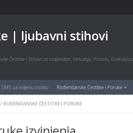
 | ljubavni stihovi
ke Čestitke i Stihovi za rodjendan, Vencanje, Prinovu, Godisnjicu, 
SMS za voljenu osobu
Rođendanske Čestitke i Poruke
/
ROĐENDANSKE ČESTITKE I PORUKE
uke izvinjenja