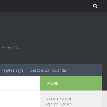
Krsnu slavu,...
Prijatelji sajta
Čestitka Za Rođendan
MORE
ljubavne Poruke
Najlepse Poruke