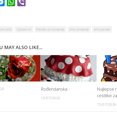
acebook
Messenger
WhatsApp
Viber
zvini sms
Oprosti mi
Poruke za izvinjenje
sms izcinjenje
sms poruke
U MAY ALSO LIKE...
Rođendanska
Najlepse 
026
cestitke za
15/07/2026
15/07/2026