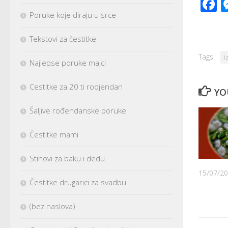
F
Poruke koje diraju u srce
Tekstovi za čestitke
Tags:
i
Najlepse poruke majci
Cestitke za 20 ti rodjendan
YO
Šaljive rođendanske poruke
Čestitke mami
Stihovi za baku i dedu
15/07/2
Čestitke drugarici za svadbu
(bez naslova)