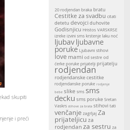
bratu
20 rodjendan
braka
Cestitke za svadbu
citati
devojci
detetu
duhovite
Godisnjicu
Hristos VARSKRSE
izreke
izvini sms
krstenje
laku noć
ljubav
ljubavne
poruke
Ljubavni stihovi
love
mami
od sestre
od
prijatelju
ćerke
poruke
prijatelji
rodjendan
rodjendanske cestitke
rodjendanske poruke
rodjenje
sms
slike
sms
bebe
decku
kad skupiti
sms poruke
Sretan
stihovi
Vaskrs
tati
stihove za brata
venčanje
Za
zagrljaj
jenje i preći
prijateljicu
za
za sestru
rodjendan
za