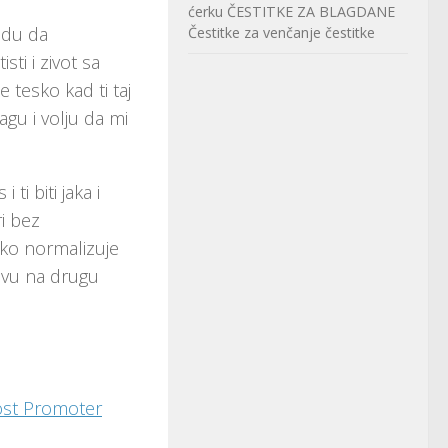
ćerku
ČESTITKE ZA BLAGDANE
ndu da
Čestitke za venčanje
čestitke
ti i zivot sa
 tesko kad ti taj
agu i volju da mi
i biti jaka i
i bez
iko normalizuje
lavu na drugu
ost Promoter