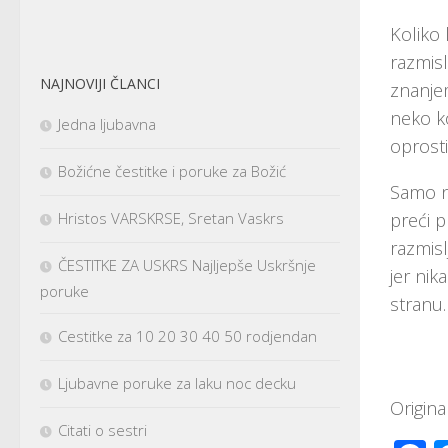
Koliko 
razmisl
NAJNOVIJI ČLANCI
znanjem
neko ko
Jedna ljubavna
oprosti
Božićne čestitke i poruke za Božić
Samo na
preći p
Hristos VARSKRSE, Sretan Vaskrs
razmisl
ČESTITKE ZA USKRS Najljepše Uskršnje
jer nik
poruke
stranu.
Cestitke za 10 20 30 40 50 rodjendan
Ljubavne poruke za laku noc decku
Origin
Citati o sestri