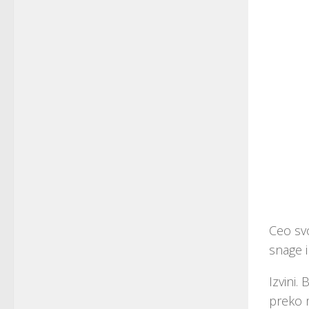
Ceo sv
snage i
Izvini.
preko m