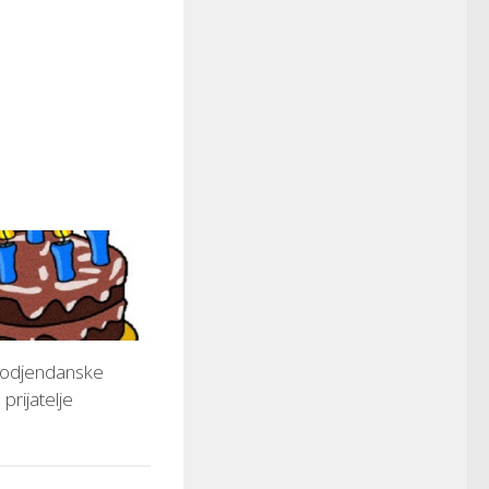
rodjendanske
 prijatelje