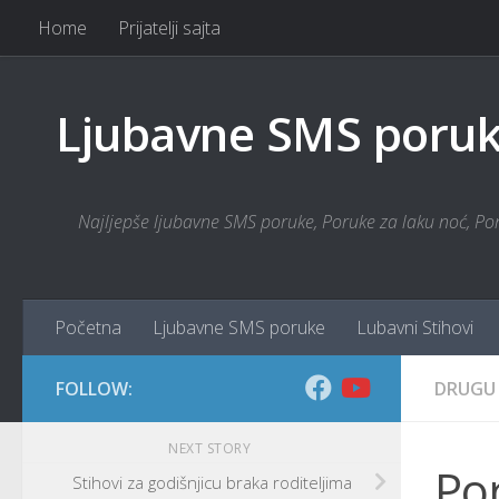
Home
Prijatelji sajta
Skip to content
Ljubavne SMS poruke
Najljepše ljubavne SMS poruke, Poruke za laku noć, Poru
Početna
Ljubavne SMS poruke
Lubavni Stihovi
FOLLOW:
DRUGU
NEXT STORY
Por
Stihovi za godišnjicu braka roditeljima