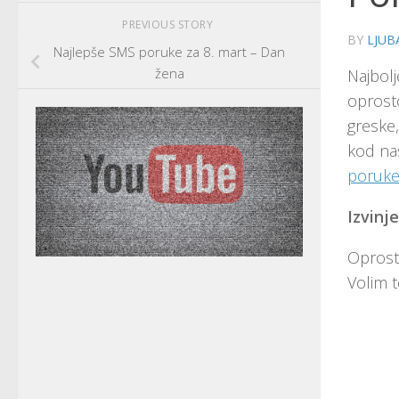
PREVIOUS STORY
BY
LJUB
Najlepše SMS poruke za 8. mart – Dan
žena
Najbolj
oprosto
greske,
kod na
poruke/
Izvinj
Oprosti
Volim t