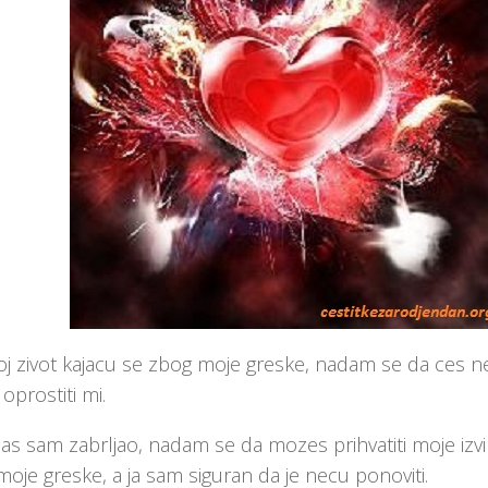
oj zivot kajacu se zbog moje greske, nadam se da ces ne
 oprostiti mi.
 Bas sam zabrljao, nadam se da mozes prihvatiti moje izvin
oje greske, a ja sam siguran da je necu ponoviti.