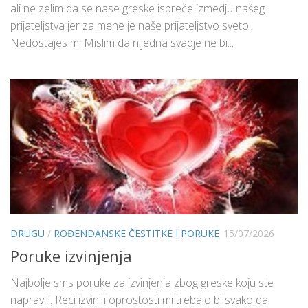
ali ne zelim da se nase greske ispreče izmedju našeg
prijateljstva jer za mene je naše prijateljstvo sveto.
Nedostajes mi Mislim da nijedna svadje ne bi...
DRUGU
/
ROĐENDANSKE ČESTITKE I PORUKE
15/07/2026
Poruke izvinjenja
Najbolje sms poruke za izvinjenja zbog greske koju ste
napravili. Reci izvini i oprostosti mi trebalo bi svako da