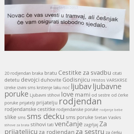
Cestitke za svadbu
bratu
20 rodjendan
braka
citati
devojci
Godisnjicu
detetu
duhovite
Hristos VARSKRSE
ljubav
ljubavne
izreke
izvini sms
krstenje
laku noć
poruke
love
mami
Ljubavni stihovi
od sestre
od ćerke
rodjendan
prijatelju
poruke
prijatelji
rodjendanske cestitke
rodjendanske poruke
rodjenje bebe
sms decku
slike
sms poruke
sms
Sretan Vaskrs
venčanje
Za
stihovi
tati
zagrljaj
stihove za brata
prijateljicu
za sestru
za rodjendan
za ćerku