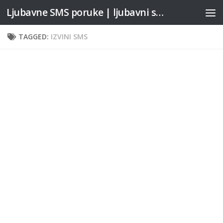
Ljubavne SMS poruke | ljubavni stihovi
Skip to content
TAGGED:
IZVINI SMS