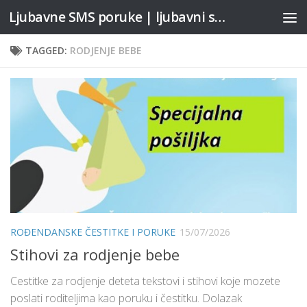
Ljubavne SMS poruke | ljubavni stihovi
Skip to content
TAGGED:
RODJENJE BEBE
ROĐENDANSKE ČESTITKE I PORUKE
15/07/2026
Stihovi za rodjenje bebe
Cestitke za rodjenje deteta tekstovi i stihovi koje mozete
poslati roditeljima kao poruku i čestitku. Dolazak