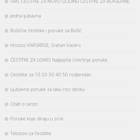
SMS ČESTITKE ZA NOVU GODINU ČESTITKE ZA BLAGDANE
Jedna ljubavna
Božićne čestitke i poruke za Božić
Hristos VARSKRSE, Sretan Vaskrs
ČESTITKE ZA USKRS Najljepše Uskršnje poruke
Cestitke za 10 20 30 40 50 rodjendan
Ljubavne poruke za laku noc decku
Citati o sestri
Poruke koje diraju u srce
Tekstovi za čestitke