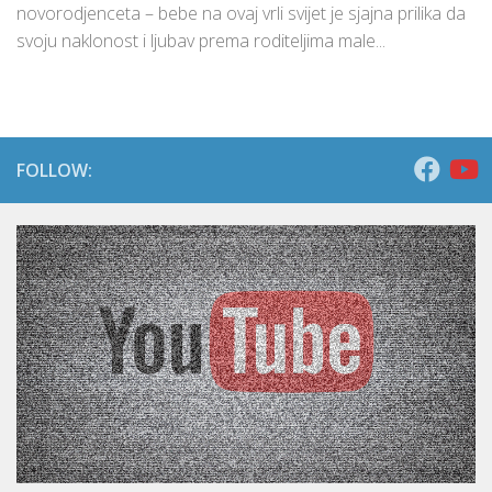
novorodjenceta – bebe na ovaj vrli svijet je sjajna prilika da
svoju naklonost i ljubav prema roditeljima male...
FOLLOW: