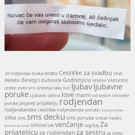
Cestitke za svadbu
bratu
20 rodjendan
braka
citati
devojci
Godisnjicu
detetu
duhovite
Hristos VARSKRSE
ljubav
ljubavne
izreke
izvini sms
krstenje
laku noć
poruke
love
mami
Ljubavni stihovi
od sestre
od ćerke
rodjendan
prijatelju
poruke
prijatelji
rodjendanske cestitke
rodjendanske poruke
rodjenje bebe
sms decku
slike
sms poruke
sms
Sretan Vaskrs
venčanje
Za
stihovi
tati
zagrljaj
stihove za brata
prijateljicu
za sestru
za rodjendan
za ćerku