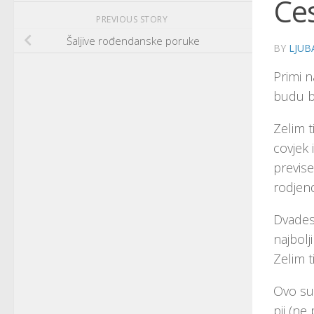
Ces
PREVIOUS STORY
Šaljive rođendanske poruke
BY
LJUB
Primi n
budu bo
Zelim t
covjek 
previse
rodjen
Dvades
najbolj
Zelim t
Ovo su 
pij (ne