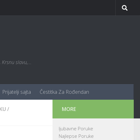
Krsnu slavu,...
Prijatelji sajta
Čestitka Za Rođendan
KU
/
MORE
ljubavne Poruke
Najlepse Poruke