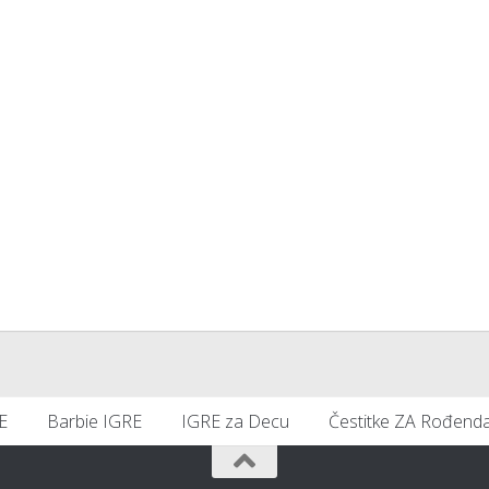
E
Barbie IGRE
IGRE za Decu
Čestitke ZA Rođend