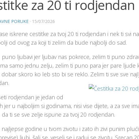
titke za 20 ti rodjendan
AVNE PORUKE
·
15/07/2026
ase iskrene cestitke za tvoj 20 ti rodjendan i nek ti svi 
lji od ovog za koji ti zelim da bude najbolji do sad.
i puno ljubavi jer ljubav nas pokrece, zelim ti puno zdra
ima samo jednu zelju, zelim ti puno para jer pare ljude kv
 dobar skoro ko leb sto bi se reklo. Zelim ti sve sve najl
dan.
eti rodjendan je jedan od
ih jer u najboljim si godinama, nisi vise dijete, a za sve im
i da ti se sve zelje ispune za tvoj 20 rodjendan.
najljepse godine u tvom zivotu i zato ih zivi punim plućim
 previse) ljubi, šali se, veseli se i raduj se zivotu. Srecan 