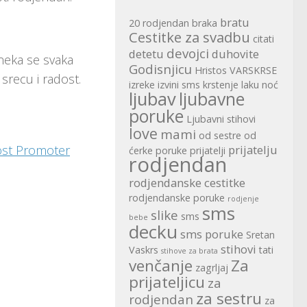
bratu
20 rodjendan
braka
Cestitke za svadbu
citati
devojci
detetu
duhovite
 neka se svaka
Godisnjicu
Hristos VARSKRSE
srecu i radost.
izreke
izvini sms
krstenje
laku noć
ljubav
ljubavne
poruke
Ljubavni stihovi
love
mami
od sestre
od
ost Promoter
prijatelju
ćerke
poruke
prijatelji
rodjendan
rodjendanske cestitke
rodjendanske poruke
rodjenje
sms
slike
sms
bebe
decku
sms poruke
Sretan
stihovi
Vaskrs
tati
stihove za brata
venčanje
Za
zagrljaj
prijateljicu
za
za sestru
rodjendan
za