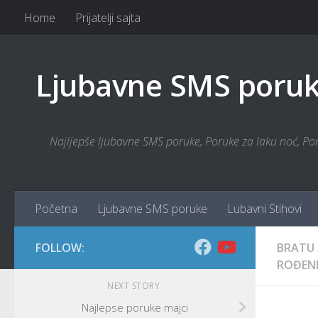
Home
Prijatelji sajta
Skip to content
Ljubavne SMS poruke
Najljepše ljubavne SMS poruke, Poruke za laku noć, Poru
Početna
Ljubavne SMS poruke
Lubavni Stihovi
FOLLOW:
BRATU
ROĐEND
NEXT STORY
Najlepse poruke majci