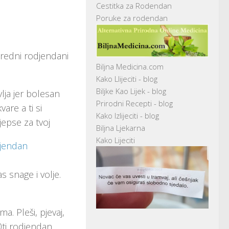
Cestitka za Rodendan
Poruke za rodendan
naredni rodjendani
Biljna Medicina.com
Kako Llijeciti - blog
Biljke Kao Lijek - blog
vlja jer bolesan
Prirodni Recepti - blog
are a ti si
Kako Izlijeciti - blog
jepse za tvoj
Biljna Ljekarna
Kako Lijeciti
as snage i volje.
a. Pleši, pjevaj,
20ti rodjendan.