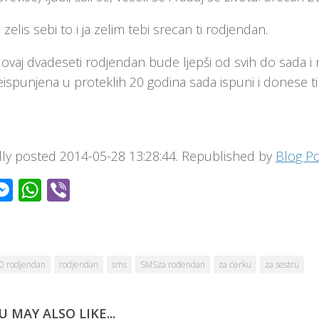
 zelis sebi to i ja zelim tebi srecan ti rodjendan.
 ovaj dvadeseti rodjendan bude ljepši od svih do sada i
eispunjena u proteklih 20 godina sada ispuni i donese ti 
ally posted 2014-05-28 13:28:44. Republished by
Blog P
acebook
Messenger
WhatsApp
Viber
0 rodjendan
rodjendan
sms
SMSza rođendan
za ćerku
za sestru
U MAY ALSO LIKE...