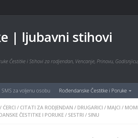
 | ljubavni stihovi
ke Čestitke i Stihovi za rodjendan, Vencanje, Prinovu, Godisnjicu, 
SMS za voljenu osobu
Rođendanske Čestitke i Poruke
/
ĆERCI
/
CITATI ZA RODJENDAN
/
DRUGARICI
/
MAJCI
/
MOM
ANSKE ČESTITKE I PORUKE
/
SESTRI
/
SINU