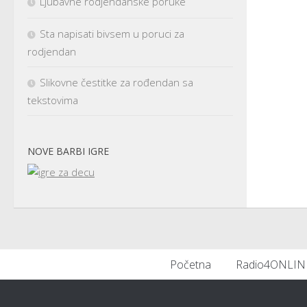
Ljubavne rodjendanske poruke
Sta napisati bivsem u poruci za
rodjendan
Slikovne čestitke za rođendan sa
tekstovima
NOVE BARBI IGRE
Početna
Radio4ONLIN