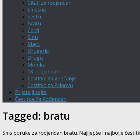
Citati za rodjendan
Smešne
Sestri
Bratu
Ćerci
Sinu
Majci
Drugarici
Drugu
Momku
18. rodjendan
Čestitke za Venčanje
Čestitka za Prinovu
Prijatelji sajta
Čestitka Za Rođendan
Tagged:
bratu
Sms poruke za rodjendan bratu. Najljepše i najbolje čestit