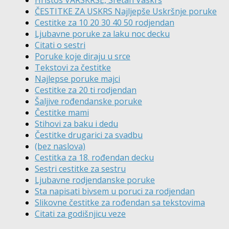
ČESTITKE ZA USKRS Najljepše Uskršnje poruke
Cestitke za 10 20 30 40 50 rodjendan
Ljubavne poruke za laku noc decku
Citati o sestri
Poruke koje diraju u srce
Tekstovi za čestitke
Najlepse poruke majci
Cestitke za 20 ti rodjendan
Šaljive rođendanske poruke
Čestitke mami
Stihovi za baku i dedu
Čestitke drugarici za svadbu
(bez naslova)
Cestitka za 18. rođendan decku
Sestri cestitke za sestru
Ljubavne rodjendanske poruke
Sta napisati bivsem u poruci za rodjendan
Slikovne čestitke za rođendan sa tekstovima
Citati za godišnjicu veze