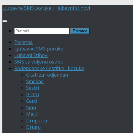
Skip
Ljubavne SMS poruke | ljubavni stihovi
to
content
Pretraga:
Početna
Ljubavne SMS poruke
Lubavni Stihovi
SMS za voljenu osobu
Rođendanske Čestitke i Poruke
Citati za rodjendan
Smešne
Sestri
Bratu
Ćerci
Sinu
Majci
Drugarici
Drugu