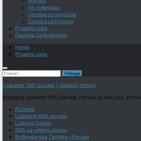
Momku
18. rodjendan
Čestitke za Venčanje
Čestitka za Prinovu
Prijatelji sajta
Čestitka Za Rođendan
Home
Prijatelji sajta
Pretraga:
Ljubavne SMS poruke | ljubavni stihovi
Najljepše ljubavne SMS poruke, Poruke za laku noć, Poruke Č
Početna
Ljubavne SMS poruke
Lubavni Stihovi
SMS za voljenu osobu
Rođendanske Čestitke i Poruke