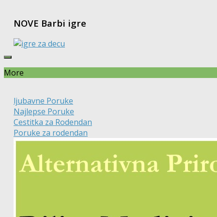
NOVE Barbi igre
More
ljubavne Poruke
Najlepse Poruke
Cestitka za Rodendan
Poruke za rodendan