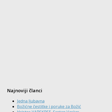
Najnoviji članci
Jedna ljubavna
Božićne čestitke i poruke za Božić
Hristos VARSKRSE, Sretan Vaskrs