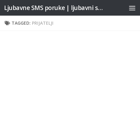
Ljubavne SMS poruke | ljubavni stihovi
Skip to content
TAGGED:
PRIJATELJI