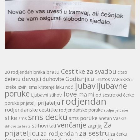
Cestitke za svadbu
bratu
20 rodjendan
braka
citati
devojci
Godisnjicu
detetu
duhovite
Hristos VARSKRSE
ljubav
ljubavne
izreke
izvini sms
krstenje
laku noć
poruke
love
mami
Ljubavni stihovi
od sestre
od ćerke
rodjendan
prijatelju
poruke
prijatelji
rodjendanske cestitke
rodjendanske poruke
rodjenje bebe
sms decku
slike
sms poruke
sms
Sretan Vaskrs
venčanje
Za
stihovi
tati
zagrljaj
stihove za brata
prijateljicu
za sestru
za rodjendan
za ćerku