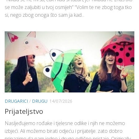
se može zaljubiti u tvoj osmijeh” “Volim te ne zbog toga tko
si, nego zbog onoga što sam ja kad...
DRUGARICI
/
DRUGU
14/07/2026
Prijateljstvo
Nasljeđujemo rođake i tjelesne odlike i njih ne možemo
izbjeći. Ali možemo birati odjeću i prijatelje. zato dobro
pripazimo da nam jedno i drugo odlično pristaje. Originally