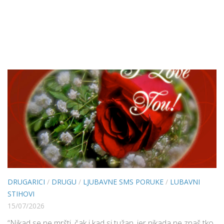
DRUGARICI
/
DRUGU
/
LJUBAVNE SMS PORUKE
/
LUBAVNI
STIHOVI
15/07/2026
“Nikad se ne mršti, čak i kad si tužan, jer nikada ne znaš tko