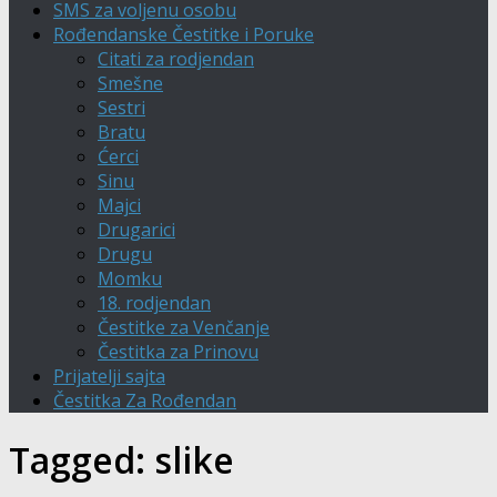
SMS za voljenu osobu
Rođendanske Čestitke i Poruke
Citati za rodjendan
Smešne
Sestri
Bratu
Ćerci
Sinu
Majci
Drugarici
Drugu
Momku
18. rodjendan
Čestitke za Venčanje
Čestitka za Prinovu
Prijatelji sajta
Čestitka Za Rođendan
Tagged:
slike