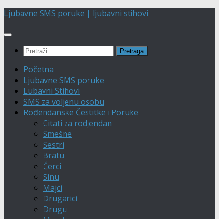
Skip
Ljubavne SMS poruke | ljubavni stihovi
to
content
Pretraga:
Početna
Ljubavne SMS poruke
Lubavni Stihovi
SMS za voljenu osobu
Rođendanske Čestitke i Poruke
Citati za rodjendan
Smešne
Sestri
Bratu
Ćerci
Sinu
Majci
Drugarici
Drugu