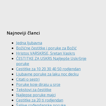
Najnoviji članci
Jedna ljubavna
Božićne čestitke i poruke za Božić
Hristos VARSKRSE, Sretan Vaskrs
ČESTITKE ZA USKRS Najljepše Uskršnje
poruke
Cestitke za 10 20 30 40 50 rodjendan
Ljubavne poruke za laku noc decku
Citati o sestri
Poruke koje diraju u srce
Tekstovi za čestitke
Najlepse poruke majci
Cestitke za 20 ti rodjendan
Šaljive rođendanske poruke