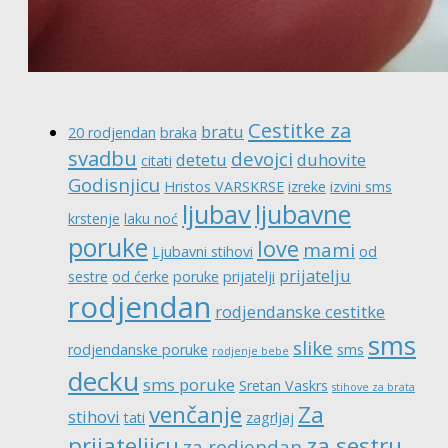
Cestitke za
bratu
20 rodjendan
braka
svadbu
devojci
detetu
duhovite
citati
Godisnjicu
Hristos VARSKRSE
izreke
izvini sms
ljubav
ljubavne
krstenje
laku noć
poruke
love
mami
Ljubavni stihovi
od
prijatelju
sestre
od ćerke
poruke
prijatelji
rodjendan
rodjendanske cestitke
sms
slike
rodjendanske poruke
sms
rodjenje bebe
decku
sms poruke
Sretan Vaskrs
stihove za brata
venčanje
Za
stihovi
tati
zagrljaj
prijateljicu
za sestru
za rodjendan