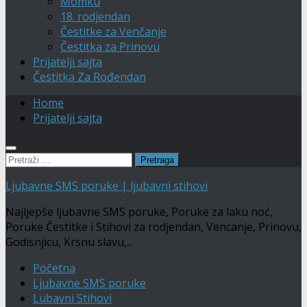
Momku
18. rodjendan
Čestitke za Venčanje
Čestitka za Prinovu
Prijatelji sajta
Čestitka Za Rođendan
Home
Prijatelji sajta
Pretraga:
Ljubavne SMS poruke | ljubavni stihovi
Najljepše ljubavne SMS poruke, Poruke za laku noć,
Poruke Čestitke i Stihovi za rodjendan, Vencanje, Prinovu,
Godisnjicu, Krsnu slavu,...
Početna
Ljubavne SMS poruke
Lubavni Stihovi