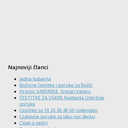
Najnoviji članci
Jedna ljubavna
Božićne čestitke i poruke za Božić
Hristos VARSKRSE, Sretan Vaskrs
ČESTITKE ZA USKRS Najljepše Uskršnje
poruke
Cestitke za 10 20 30 40 50 rodjendan
Ljubavne poruke za laku noc decku
Citati o sestri