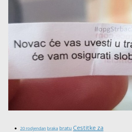
Cestitke za
bratu
20 rodjendan
braka