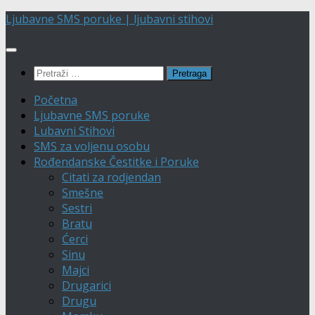
Skip
Ljubavne SMS poruke | ljubavni stihovi
to
content
Pretraga:
Početna
Ljubavne SMS poruke
Lubavni Stihovi
SMS za voljenu osobu
Rođendanske Čestitke i Poruke
Citati za rodjendan
Smešne
Sestri
Bratu
Ćerci
Sinu
Majci
Drugarici
Drugu