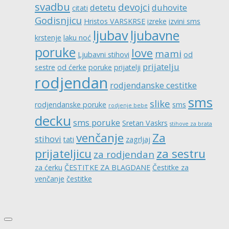
svadbu
devojci
detetu
duhovite
citati
Godisnjicu
Hristos VARSKRSE
izreke
izvini sms
ljubav
ljubavne
krstenje
laku noć
poruke
love
mami
Ljubavni stihovi
od
prijatelju
sestre
od ćerke
poruke
prijatelji
rodjendan
rodjendanske cestitke
sms
slike
rodjendanske poruke
sms
rodjenje bebe
decku
sms poruke
Sretan Vaskrs
stihove za brata
venčanje
Za
stihovi
tati
zagrljaj
prijateljicu
za sestru
za rodjendan
za ćerku
ČESTITKE ZA BLAGDANE
Čestitke za
venčanje
čestitke