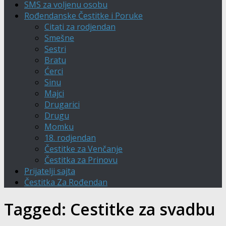
SMS za voljenu osobu
Rođendanske Čestitke i Poruke
Citati za rodjendan
Smešne
Sestri
Bratu
Ćerci
Sinu
Majci
Drugarici
Drugu
Momku
18. rodjendan
Čestitke za Venčanje
Čestitka za Prinovu
Prijatelji sajta
Čestitka Za Rođendan
Tagged:
Cestitke za svadbu