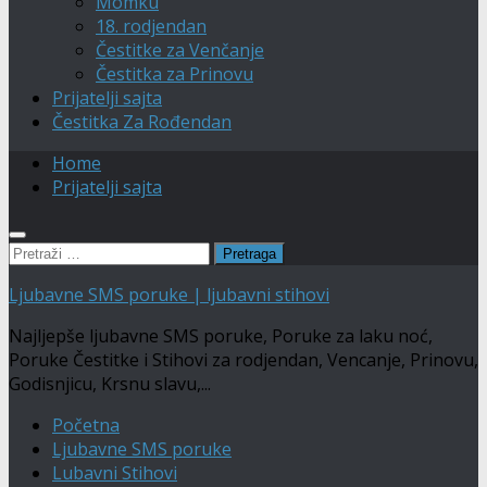
Momku
18. rodjendan
Čestitke za Venčanje
Čestitka za Prinovu
Prijatelji sajta
Čestitka Za Rođendan
Home
Prijatelji sajta
Pretraga:
Ljubavne SMS poruke | ljubavni stihovi
Najljepše ljubavne SMS poruke, Poruke za laku noć,
Poruke Čestitke i Stihovi za rodjendan, Vencanje, Prinovu,
Godisnjicu, Krsnu slavu,...
Početna
Ljubavne SMS poruke
Lubavni Stihovi