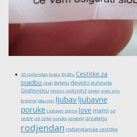
Cestitke za
bratu
20 rodjendan
braka
svadbu
devojci
detetu
duhovite
citati
Godisnjicu
Hristos VARSKRSE
izreke
izvini sms
ljubav
ljubavne
krstenje
laku noć
poruke
love
mami
Ljubavni stihovi
od
prijatelju
sestre
od ćerke
poruke
prijatelji
rodjendan
rodjendanske cestitke