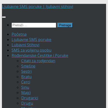
Skip
Ljubavne SMS poruke | ljubavni stihovi
to
content
Pretraga:
Početna
Ljubavne SMS poruke
Lubavni Stihovi
SMS za voljenu osobu
Rođendanske Čestitke i Poruke
Citati za rodjendan
Smešne
Sestri
Bratu
Ćerci
Sinu
Majci
Drugarici
Drugu