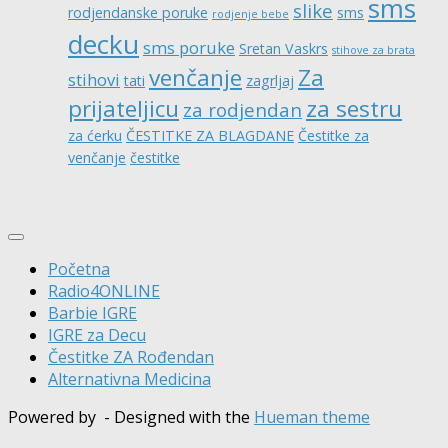
sms
slike
rodjendanske poruke
sms
rodjenje bebe
decku
sms poruke
Sretan Vaskrs
stihove za brata
venčanje
Za
stihovi
tati
zagrljaj
prijateljicu
za sestru
za rodjendan
za ćerku
ČESTITKE ZA BLAGDANE
Čestitke za
venčanje
čestitke
Početna
Radio4ONLINE
Barbie IGRE
IGRE za Decu
Čestitke ZA Rođendan
Alternativna Medicina
Powered by
- Designed with the
Hueman theme