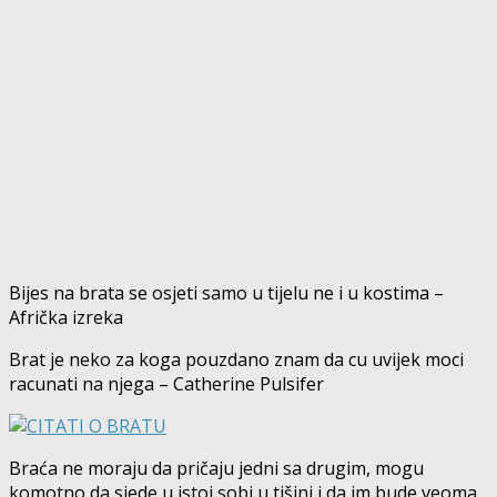
Bijes na brata se osjeti samo u tijelu ne i u kostima –
Afrička izreka
Brat je neko za koga pouzdano znam da cu uvijek moci
racunati na njega – Catherine Pulsifer
Braća ne moraju da pričaju jedni sa drugim, mogu
komotno da sjede u istoj sobi u tišini i da im bude veoma