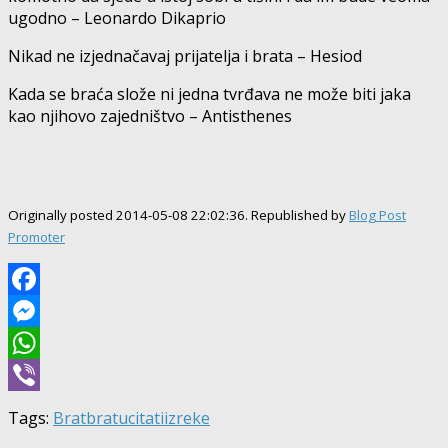
ugodno – Leonardo Dikaprio
Nikad ne izjednačavaj prijatelja i brata – Hesiod
Kada se braća slože ni jedna tvrđava ne može biti jaka
kao njihovo zajedništvo – Antisthenes
Originally posted 2014-05-08 22:02:36. Republished by
Blog Post
Promoter
Facebook
Messenger
WhatsApp
Viber
Tags:
Brat
bratu
citati
izreke