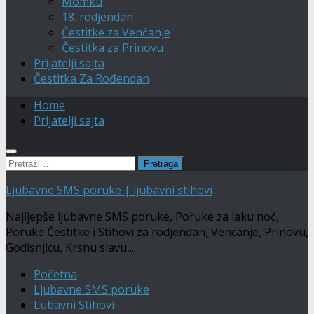
Momku
18. rodjendan
Čestitke za Venčanje
Čestitka za Prinovu
Prijatelji sajta
Čestitka Za Rođendan
Home
Prijatelji sajta
Pretraga:
Ljubavne SMS poruke | ljubavni stihovi
Najljepše ljubavne SMS poruke, Poruke za laku noć,
Poruke Čestitke i Stihovi za rodjendan, Vencanje, Prinovu,
Godisnjicu, Krsnu slavu,...
Početna
Ljubavne SMS poruke
Lubavni Stihovi