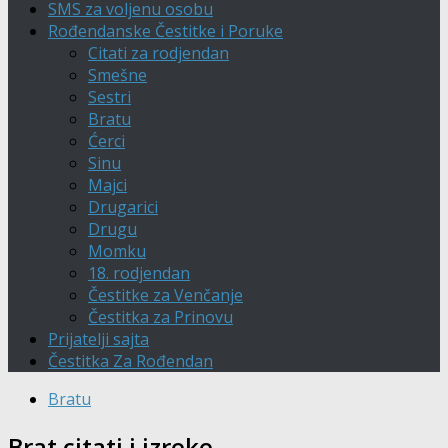
SMS za voljenu osobu
Rođendanske Čestitke i Poruke
Citati za rodjendan
Smešne
Sestri
Bratu
Ćerci
Sinu
Majci
Drugarici
Drugu
Momku
18. rodjendan
Čestitke za Venčanje
Čestitka za Prinovu
Prijatelji sajta
Čestitka Za Rođendan
Bratu
Brat citati i izreke