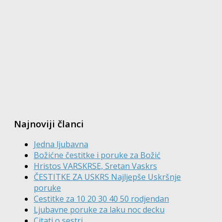
Najnoviji članci
Jedna ljubavna
Božićne čestitke i poruke za Božić
Hristos VARSKRSE, Sretan Vaskrs
ČESTITKE ZA USKRS Najljepše Uskršnje
poruke
Cestitke za 10 20 30 40 50 rodjendan
Ljubavne poruke za laku noc decku
Citati o sestri