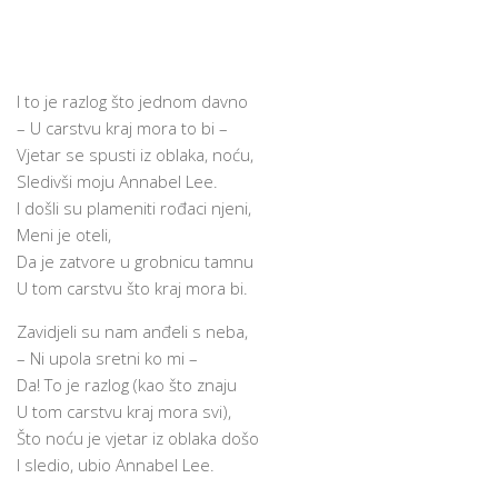
I to je razlog što jednom davno
– U carstvu kraj mora to bi –
Vjetar se spusti iz oblaka, noću,
Sledivši moju Annabel Lee.
I došli su plameniti rođaci njeni,
Meni je oteli,
Da je zatvore u grobnicu tamnu
U tom carstvu što kraj mora bi.
Zavidjeli su nam anđeli s neba,
– Ni upola sretni ko mi –
Da! To je razlog (kao što znaju
U tom carstvu kraj mora svi),
Što noću je vjetar iz oblaka došo
I sledio, ubio Annabel Lee.