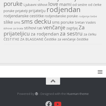
poruke
love
mami
Ljubavni stihovi
od sestre
od ćerke
rodjendan
prijatelju
poruke
prijatelji
rodjendanske cestitke
rodjendanske poruke
rodjenje bebe
sms decku
slike
sms poruke
sms
Sretan Vaskrs
venčanje
Za
stihovi
tati
zagrljaj
stihove za brata
prijateljicu
za sestru
za rodjendan
za ćerku
ČESTITKE ZA BLAGDANE
Čestitke za venčanje
čestitke
Powered by
- Designed with the
Hueman theme