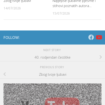
Zbog tvoje ljubavi
Najljepše ljubavne pjesme i
stihovi poznatih autora…
14/07/2026
15/07/2026
FOLLOW:
NEXT STORY
40. rodjendan čestitke
PREVIOUS STORY
Zbog tvoje ljubavi