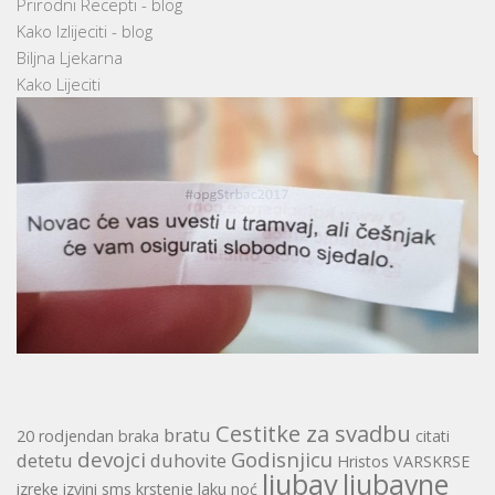
Prirodni Recepti - blog
Kako Izlijeciti - blog
Biljna Ljekarna
Kako Lijeciti
Cestitke za svadbu
bratu
20 rodjendan
braka
citati
devojci
Godisnjicu
detetu
duhovite
Hristos VARSKRSE
ljubav
ljubavne
izreke
izvini sms
krstenje
laku noć