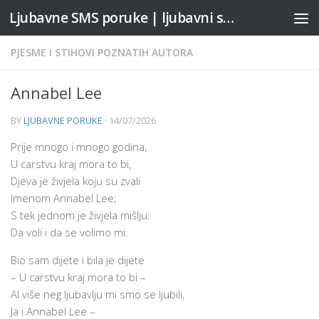
Ljubavne SMS poruke | ljubavni stihovi
Skip to content
PJESME I STIHOVI POZNATIH AUTORA
Annabel Lee
BY
LJUBAVNE PORUKE
·
14/07/2026
Prije mnogo i mnogo godina,
U carstvu kraj mora to bi,
Djeva je živjela koju su zvali
Imenom Annabel Lee;
S tek jednom je živjela mišlju:
Da voli i da se volimo mi.
Bio sam dijete i bila je dijete
– U carstvu kraj mora to bi –
Al više neg ljubavlju mi smo se ljubili,
Ja i Annabel Lee –