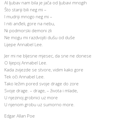
Al ljubav nam bila je jača od ljubavi mnogih
Što stariji bili neg mi –
I mudriji mnogo neg mi –
I niti anđeli, gore na nebu,
Ni podmorski demoni zli
Ne mogu mi razdvojiti dušu od duše
Lijepe Annabel Lee.
Jer mi ne bljesne mjesec, da sne ne donese
O lijepoj Annabel Lee.
Kada zvijezde se stvore, vidim kako gore
Tek oči Annabel Lee.
Tako ležim pored svoje drage do zore
Svoje drage. – drage, – života i mlade,
U njezinoj grobnici uz more
U njenom grobu uz sumorno more.
Edgar Allan Poe