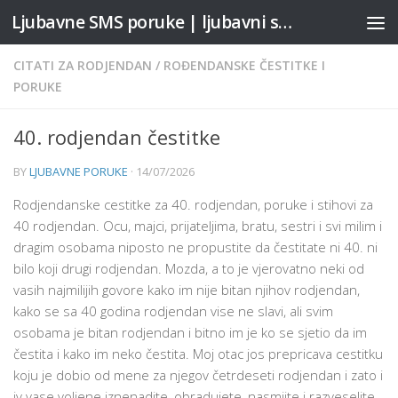
Ljubavne SMS poruke | ljubavni stihovi
Skip to content
CITATI ZA RODJENDAN
/
ROĐENDANSKE ČESTITKE I
PORUKE
40. rodjendan čestitke
BY
LJUBAVNE PORUKE
·
14/07/2026
Rodjendanske cestitke za 40. rodjendan, poruke i stihovi za
40 rodjendan. Ocu, majci, prijateljima, bratu, sestri i svi milim i
dragim osobama niposto ne propustite da čestitate ni 40. ni
bilo koji drugi rodjendan. Mozda, a to je vjerovatno neki od
vasih najmilijih govore kako im nije bitan njihov rodjendan,
kako se sa 40 godina rodjendan vise ne slavi, ali svim
osobama je bitan rodjendan i bitno im je ko se sjetio da im
čestita i kako im neko čestita. Moj otac jos prepricava cestitku
koju je dobio od mene za njegov četrdeseti rodjendan i zato i
iv vase voljene iznenadite, obradujete, nasmijte i razveselite.