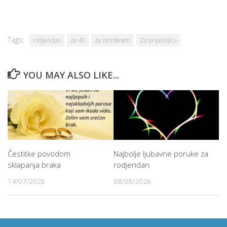
Tags:
rodjendan
za 40
za četrdeseti
Za prijateljicu
YOU MAY ALSO LIKE...
Čestitke povodom
Najbolje ljubavne poruke za
sklapanja braka
rodjendan
14/07/2026
08/08/2026