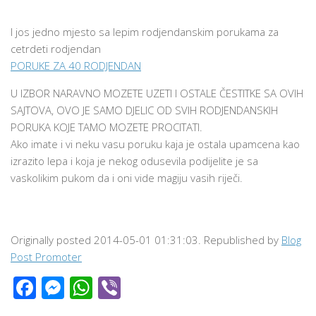
I jos jedno mjesto sa lepim rodjendanskim porukama za
cetrdeti rodjendan
PORUKE ZA 40 RODJENDAN
U IZBOR NARAVNO MOZETE UZETI I OSTALE ČESTITKE SA OVIH
SAJTOVA, OVO JE SAMO DJELIC OD SVIH RODJENDANSKIH
PORUKA KOJE TAMO MOZETE PROCITATI.
Ako imate i vi neku vasu poruku kaja je ostala upamcena kao
izrazito lepa i koja je nekog odusevila podijelite je sa
vaskolikim pukom da i oni vide magiju vasih riječi.
Originally posted 2014-05-01 01:31:03. Republished by
Blog
Post Promoter
Facebook
Messenger
WhatsApp
Viber