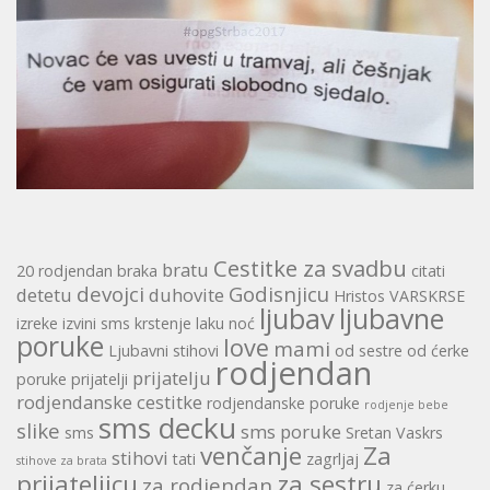
Cestitke za svadbu
bratu
20 rodjendan
braka
citati
devojci
Godisnjicu
detetu
duhovite
Hristos VARSKRSE
ljubav
ljubavne
izreke
izvini sms
krstenje
laku noć
poruke
love
mami
Ljubavni stihovi
od sestre
od ćerke
rodjendan
prijatelju
poruke
prijatelji
rodjendanske cestitke
rodjendanske poruke
rodjenje bebe
sms decku
slike
sms poruke
sms
Sretan Vaskrs
venčanje
Za
stihovi
tati
zagrljaj
stihove za brata
prijateljicu
za sestru
za rodjendan
za ćerku