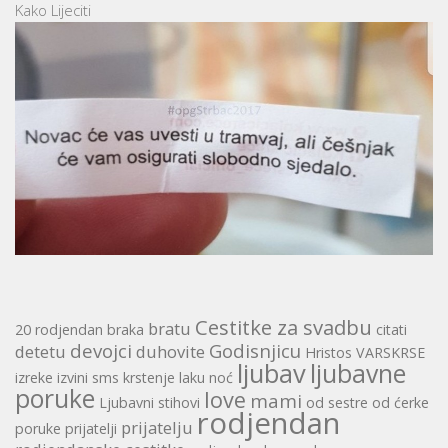
Kako Lijeciti
Cestitke za svadbu
bratu
20 rodjendan
braka
citati
devojci
Godisnjicu
detetu
duhovite
Hristos VARSKRSE
ljubav
ljubavne
izreke
izvini sms
krstenje
laku noć
poruke
love
mami
Ljubavni stihovi
od sestre
od ćerke
rodjendan
prijatelju
poruke
prijatelji