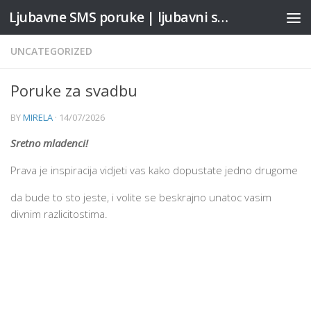
Ljubavne SMS poruke | ljubavni stihovi
Skip to content
UNCATEGORIZED
Poruke za svadbu
BY
MIRELA
·
14/07/2026
Sretno mlad
enci!
Prava je inspiracija vidjeti vas kako dopustate jedno drugome
da bude to sto jeste, i volite se beskrajno unatoc vasim
divnim razlicitostima.