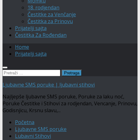
Momku
18. rodjendan
Čestitke za Venčanje
Čestitka za Prinovu
Prijatelji sajta
Čestitka Za Rođendan
Home
Prijatelji sajta
Pretraga:
Ljubavne SMS poruke | ljubavni stihovi
Najljepše ljubavne SMS poruke, Poruke za laku noć,
Poruke Čestitke i Stihovi za rodjendan, Vencanje, Prinovu,
Godisnjicu, Krsnu slavu,...
Početna
Ljubavne SMS poruke
Lubavni Stihovi