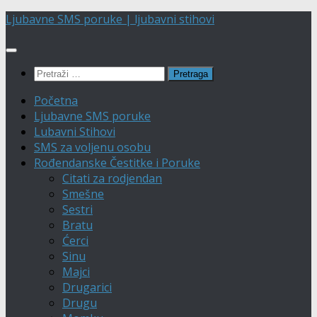
Skip
Ljubavne SMS poruke | ljubavni stihovi
to
content
Pretraga:
Početna
Ljubavne SMS poruke
Lubavni Stihovi
SMS za voljenu osobu
Rođendanske Čestitke i Poruke
Citati za rodjendan
Smešne
Sestri
Bratu
Ćerci
Sinu
Majci
Drugarici
Drugu