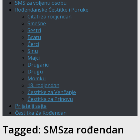
SMS za voljenu osobu
Rođendanske Čestitke i Poruke
Citati za rodjendan
Smešne
Sestri
Bratu
Ćerci
Sinu
Majci
Drugarici
Drugu
Momku
18. rodjendan
Čestitke za Venčanje
Čestitka za Prinovu
Prijatelji sajta
Čestitka Za Rođendan
Tagged:
SMSza rođendan