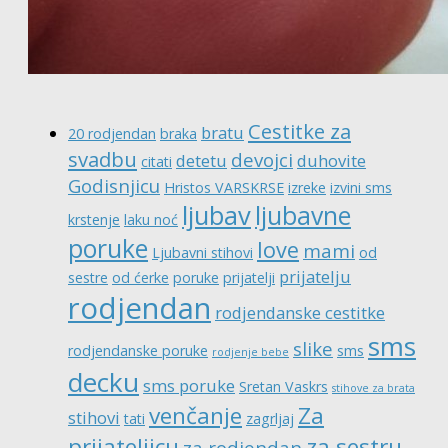
Cestitke za
bratu
20 rodjendan
braka
svadbu
devojci
detetu
duhovite
citati
Godisnjicu
Hristos VARSKRSE
izreke
izvini sms
ljubav
ljubavne
krstenje
laku noć
poruke
love
mami
Ljubavni stihovi
od
prijatelju
sestre
od ćerke
poruke
prijatelji
rodjendan
rodjendanske cestitke
sms
slike
rodjendanske poruke
sms
rodjenje bebe
decku
sms poruke
Sretan Vaskrs
stihove za brata
venčanje
Za
stihovi
tati
zagrljaj
prijateljicu
za sestru
za rodjendan