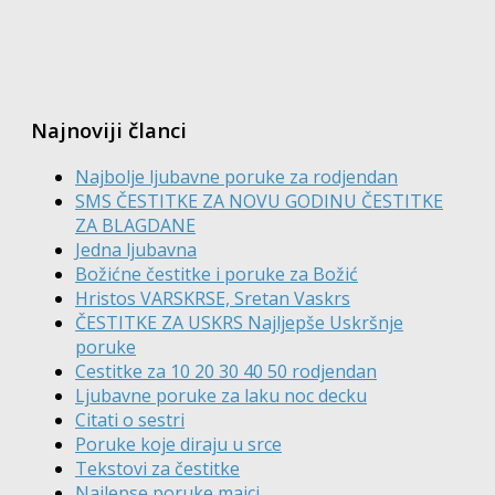
Najnoviji članci
Najbolje ljubavne poruke za rodjendan
SMS ČESTITKE ZA NOVU GODINU ČESTITKE
ZA BLAGDANE
Jedna ljubavna
Božićne čestitke i poruke za Božić
Hristos VARSKRSE, Sretan Vaskrs
ČESTITKE ZA USKRS Najljepše Uskršnje
poruke
Cestitke za 10 20 30 40 50 rodjendan
Ljubavne poruke za laku noc decku
Citati o sestri
Poruke koje diraju u srce
Tekstovi za čestitke
Najlepse poruke majci