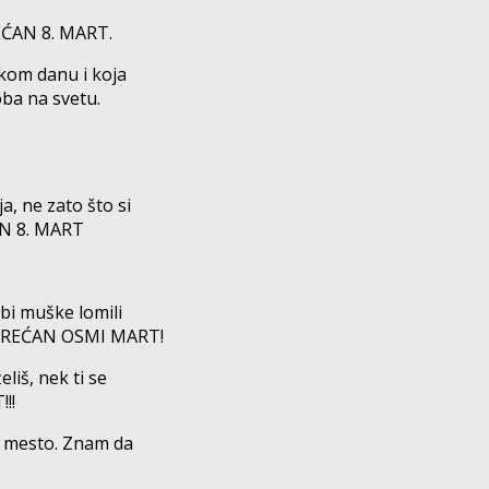
REĆAN 8. MART.
tkom danu i koja
oba na svetu.
, ne zato što si
ĆAN 8. MART
 bi muške lomili
ti SREĆAN OSMI MART!
liš, nek ti se
!!
e mesto. Znam da