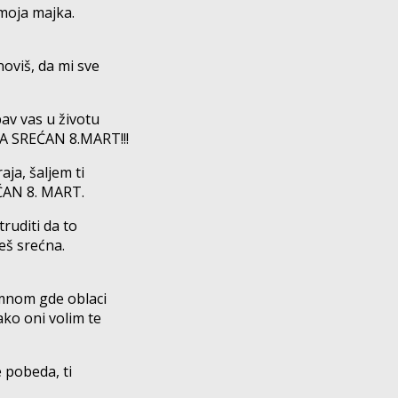
 moja majka.
oviš, da mi sve
bav vas u životu
MA SREĆAN 8.MART!!!
aja, šaljem ti
EĆAN 8. MART.
truditi da to
eš srećna.
 mnom gde oblaci
ako oni volim te
e pobeda, ti