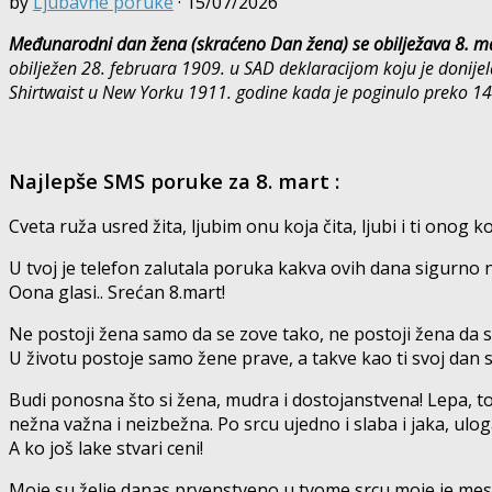
by
Ljubavne poruke
·
15/07/2026
Međunarodni dan žena (skraćeno Dan žena) se obilježava 8. ma
obilježen 28. februara 1909. u SAD deklaracijom koju je donijela
Shirtwaist u New Yorku 1911. godine kada je poginulo preko 14
Najlepše SMS poruke za 8. mart :
Cveta ruža usred žita, ljubim onu koja čita, ljubi i ti onog ko 
U tvoj je telefon zalutala poruka kakva ovih dana sigurno 
Oona glasi.. Srećan 8.mart!
Ne postoji žena samo da se zove tako, ne postoji žena da s
U životu postoje samo žene prave, a takve kao ti svoj dan sl
Budi ponosna što si žena, mudra i dostojanstvena! Lepa, to
nežna važna i neizbežna. Po srcu ujedno i slaba i jaka, ulog
A ko još lake stvari ceni!
Moje su želje danas prvenstveno u tvome srcu moje je me