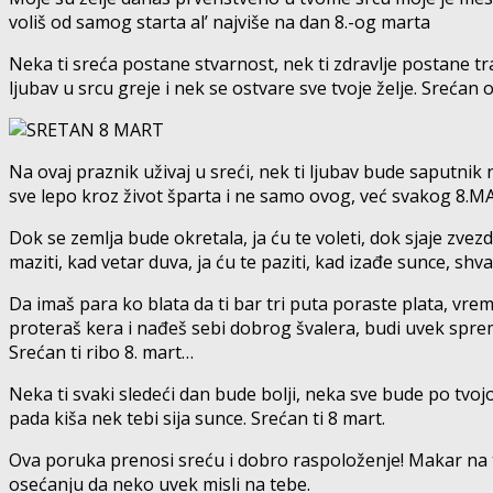
voliš od samog starta al’ najviše na dan 8.-og marta
Neka ti sreća postane stvarnost, nek ti zdravlje postane tr
ljubav u srcu greje i nek se ostvare sve tvoje želje. Srećan 
Na ovaj praznik uživaj u sreći, nek ti ljubav bude saputnik n
sve lepo kroz život šparta i ne samo ovog, već svakog 8.M
Dok se zemlja bude okretala, ja ću te voleti, dok sjaje zvezd
maziti, kad vetar duva, ja ću te paziti, kad izađe sunce, sh
Da imaš para ko blata da ti bar tri puta poraste plata, vreme
proteraš kera i nađeš sebi dobrog švalera, budi uvek spre
Srećan ti ribo 8. mart…
Neka ti svaki sledeći dan bude bolji, neka sve bude po tvojoj
pada kiša nek tebi sija sunce. Srećan ti 8 mart.
Ova poruka prenosi sreću i dobro raspoloženje! Makar na 
osećanju da neko uvek misli na tebe.