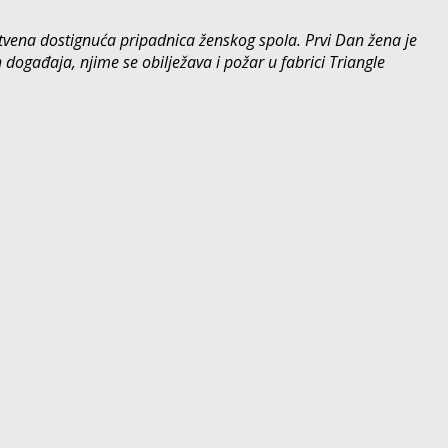
tvena dostignuća pripadnica ženskog spola. Prvi Dan žena je
 događaja, njime se obilježava i požar u fabrici Triangle