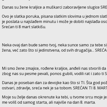
Danas su žene kraljice a muškarci zaboravljene slugice S
Ovo je slatka poruka, pisana slatkim slovima u jednom sla
je poslata u najslađem minutu i može je dobiti najslađa os
Srećan ti 8 mart slatkišu.
Neka ovaj dan bude samo tvoj, neka sunce samo za tebe sija
žena, već zato što si jedinstvena, od svih drugačija… SRE
Mi smo žene zmajice, rođene kraljice, anđeli nas stvorili da
zbog nas su pesme pevali, ponos gubili, vodili rat i zato 
Danas je poseban dan za devojke kao što si TI. Šta god pože
ostvari, zdravlje, sreća nek je sa tobom. SREĆAN TI 8. MART!
Moje su želje danas okrenute ka tebi, u tvome srcu moje j
me voliš od samog starta, ali najviše na dan 8. marta.