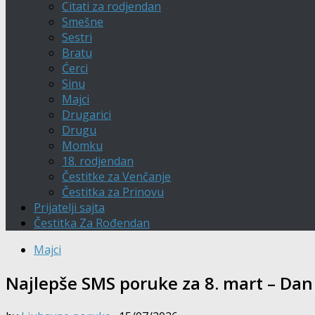
Citati za rodjendan
Smešne
Sestri
Bratu
Ćerci
Sinu
Majci
Drugarici
Drugu
Momku
18. rodjendan
Čestitke za Venčanje
Čestitka za Prinovu
Prijatelji sajta
Čestitka Za Rođendan
Majci
Najlepše SMS poruke za 8. mart – Dan