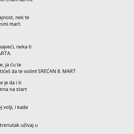
ajnost, nek te
osmi mart.
ajveći, neka ti
ARTA.
e, ja ću te
vatićeš da te volim! SREĆAN 8. MART
 je da i ti
mna na start
 volji, i kada
trenutak uživaj u