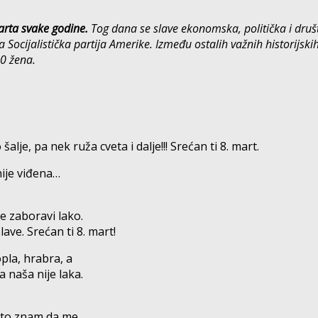
rta svake godine.
Tog dana se slave ekonomska, politička i druš
 Socijalistička partija Amerike. Između ostalih važnih historijskih
0 žena.
šalje, pa nek ruža cveta i dalje!!! Srećan ti 8. mart.
nije viđena…
e zaboravi lako.
ave. Srećan ti 8. mart!
pla, hrabra, a
a naša nije laka.
sto znam da me