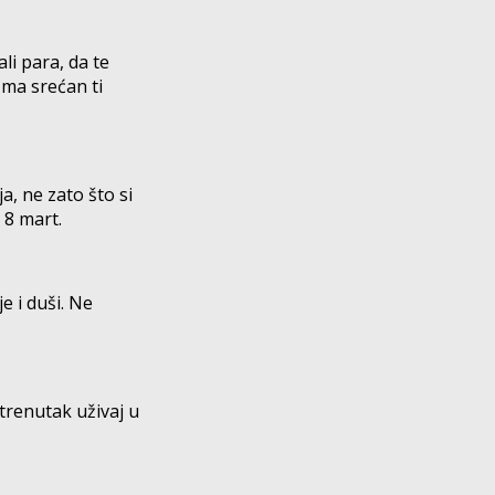
li para, da te
 ma srećan ti
, ne zato što si
 8 mart.
je i duši. Ne
trenutak uživaj u