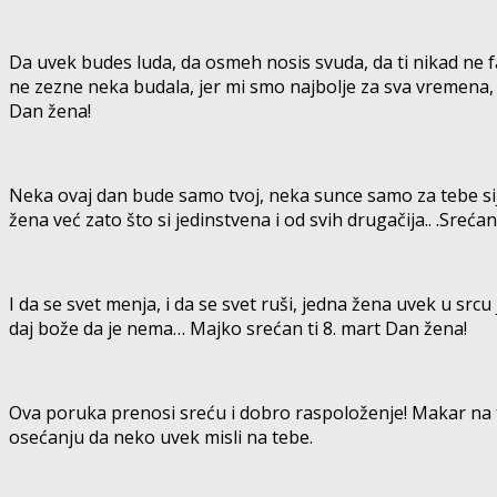
Da uvek budes luda, da osmeh nosis svuda, da ti nikad ne fa
ne zezne neka budala, jer mi smo najbolje za sva vremena,
Dan žena!
Neka ovaj dan bude samo tvoj, neka sunce samo za tebe sija
žena već zato što si jedinstvena i od svih drugačija.. .Srećan
I da se svet menja, i da se svet ruši, jedna žena uvek u srcu 
daj bože da je nema… Majko srećan ti 8. mart Dan žena!
Ova poruka prenosi sreću i dobro raspoloženje! Makar na 
osećanju da neko uvek misli na tebe.