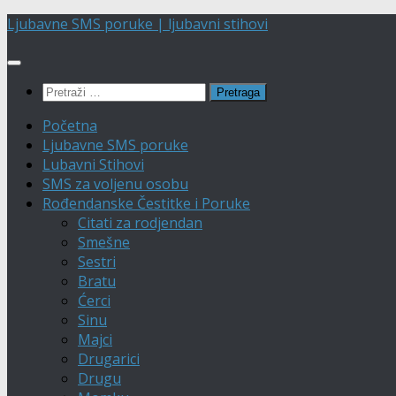
Skip
Ljubavne SMS poruke | ljubavni stihovi
to
content
Pretraga:
Početna
Ljubavne SMS poruke
Lubavni Stihovi
SMS za voljenu osobu
Rođendanske Čestitke i Poruke
Citati za rodjendan
Smešne
Sestri
Bratu
Ćerci
Sinu
Majci
Drugarici
Drugu