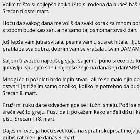
Volim te što si najlepša bajka i što si rođena da budeš baš
Srećan ti osmi mart.
Hoću da svakog dana me voliš da svaki korak za mnom pon
s tobom bude kao san, a ne samo taj osmomartovski dan.
Još lepša vam jutra svitala, pesma vam u susret hitala… lju
pratila za sva dobra, dobrim vam se vraćala… svim DAMA
Šaljem ti zvezdu najlepšeg sjaja, šaljem ti puno srece bez kr
ljubavlju ispunjen san i najlepše želje na današnji dan! SR
Mnogi će ti poželeti brdo lepih stvari, ali će se malo njih po
ostvari. Ja ti želim samo onoliko, koliko je potrebno da bud
Srecan 8. mart.
Pruži mi ruku da te odvedem gde se i tužni smeju. Pođi sa
sreće večito greju. Pusti da ti pokažem kako anđeli dišu i k
pišu. Srećan Ti 8. mart.
Daješ mi cvet, ja hoću svet kuću na sprat i skupi sat moja j
gubiš rat meni je danas 8. mart!