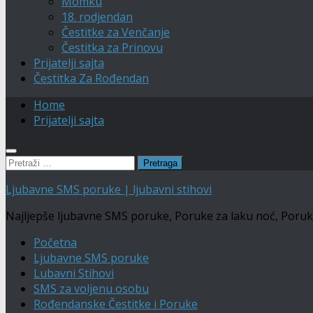
Momku
18. rodjendan
Čestitke za Venčanje
Čestitka za Prinovu
Prijatelji sajta
Čestitka Za Rođendan
Home
Prijatelji sajta
Pretraga:
Ljubavne SMS poruke | ljubavni stihovi
Najljepše ljubavne SMS poruke, Poruke za laku noć, Poruke Č
Početna
Ljubavne SMS poruke
Lubavni Stihovi
SMS za voljenu osobu
Rođendanske Čestitke i Poruke