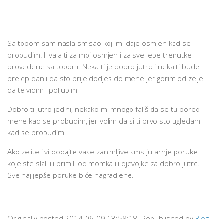
Sa tobom sam nasla smisao koji mi daje osmjeh kad se
probudim. Hvala ti za moj osmjeh i za sve lepe trenutke
provedene sa tobom. Neka ti je dobro jutro i neka ti bude
prelep dan i da sto prije dodjes do mene jer gorim od zelje
da te vidim i poljubim
Dobro ti jutro jedini, nekako mi mnogo fališ da se tu pored
mene kad se probudim, jer volim da si ti prvo sto ugledam
kad se probudim.
Ako zelite i vi dodajte vase zanimljive sms jutarnje poruke
koje ste slali ili primili od momka ili djevojke za dobro jutro.
Sve najljepše poruke biće nagradjene.
Originally posted 2014-06-09 13:58:18. Republished by
Blog