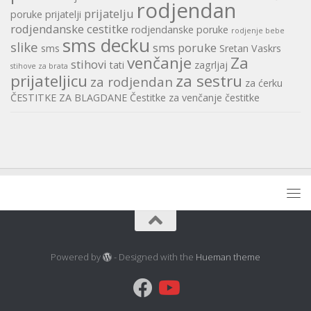
rodjendan
prijatelju
poruke
prijatelji
rodjendanske cestitke
rodjendanske poruke
rodjenje bebe
sms decku
slike
sms poruke
sms
Sretan Vaskrs
venčanje
Za
stihovi
tati
zagrljaj
stihove za brata
prijateljicu
za sestru
za rodjendan
za ćerku
ČESTITKE ZA BLAGDANE
Čestitke za venčanje
čestitke
Powered by
- Designed with the
Hueman theme