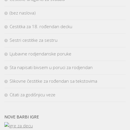
(bez naslova)
Cestitka za 18. rođendan decku
Sestri cestitke za sestru
Ljubavne rodjendanske poruke
Sta napisati bivsem u poruci za rodjendan
Slikovne čestitke za rođendan sa tekstovima
Citati za godišnjicu veze
NOVE BARBI IGRE