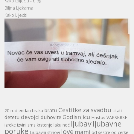
Kako Izlijeciti - blog
Biljna Ljekarna
Kako Lijeciti
Cestitke za svadbu
bratu
20 rodjendan
braka
citati
devojci
Godisnjicu
detetu
duhovite
Hristos VARSKRSE
ljubav
ljubavne
izreke
izvini sms
krstenje
laku noć
poruke
love
mami
Ljubavni stihovi
od sestre
od ćerke