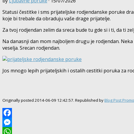
by
Ljubavne poruke
·
15/07/2026
Statusi čestitke i sms prijateljske rodjendanske poruke dra
koje bi trebale da obraduju vaše drage prijatelje.
Za tvoj rodjendan zelim da sreca bude tu gde si i ti, da ti zel
Na danasnji dan mom najboljem drugu je rodjendan. Neka ova
veselja. Srecan rodjendan.
Jos mnogo lepih prijateljskih i ostalih cestitki poruka za rod
Originally posted 2014-06-09 12:42:57. Republished by
Blog Post Promo
Facebook
Messenger