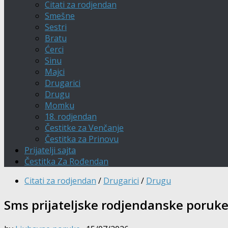
Citati za rodjendan
Smešne
Sestri
Bratu
Ćerci
Sinu
Majci
Drugarici
Drugu
Momku
18. rodjendan
Čestitke za Venčanje
Čestitka za Prinovu
Prijatelji sajta
Čestitka Za Rođendan
Citati za rodjendan
/
Drugarici
/
Drugu
Sms prijateljske rodjendanske poruk