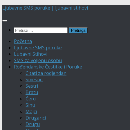
Skip
Ljubavne SMS poruke | ljubavni stihovi
to
content
Pretraga:
Početna
Ljubavne SMS poruke
Lubavni Stihovi
SMS za voljenu osobu
Rođendanske Čestitke i Poruke
Citati za rodjendan
Smešne
Sestri
Bratu
Ćerci
Sinu
Majci
Drugarici
Drugu