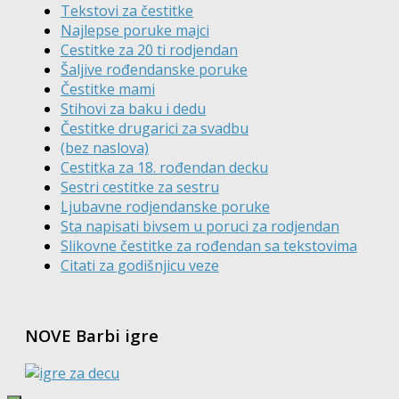
Tekstovi za čestitke
Najlepse poruke majci
Cestitke za 20 ti rodjendan
Šaljive rođendanske poruke
Čestitke mami
Stihovi za baku i dedu
Čestitke drugarici za svadbu
(bez naslova)
Cestitka za 18. rođendan decku
Sestri cestitke za sestru
Ljubavne rodjendanske poruke
Sta napisati bivsem u poruci za rodjendan
Slikovne čestitke za rođendan sa tekstovima
Citati za godišnjicu veze
NOVE Barbi igre