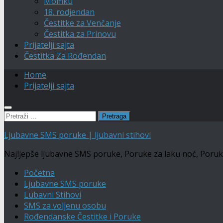
Momku
18. rodjendan
Čestitke za Venčanje
Čestitka za Prinovu
Prijatelji sajta
Čestitka Za Rođendan
Home
Prijatelji sajta
Pretraga:
Ljubavne SMS poruke | ljubavni stihovi
Najljepše ljubavne SMS poruke, Poruke za laku noć, Poruke Č
Početna
Ljubavne SMS poruke
Lubavni Stihovi
SMS za voljenu osobu
Rođendanske Čestitke i Poruke