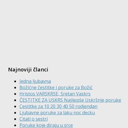
Najnoviji članci
Jedna ljubavna
Božićne čestitke i poruke za Božić
Hristos VARSKRSE, Sretan Vaskrs
ČESTITKE ZA USKRS Najljepše Uskršnje poruke
Cestitke za 10 20 30 40 50 rodjendan
Ljubavne poruke za laku noc decku
Citati o sestri
Poruke koje diraju u srce