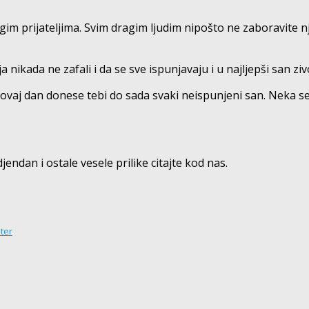
gim prijateljima. Svim dragim ljudim nipošto ne zaboravite n
ja nikada ne zafali i da se sve ispunjavaju i u najljepši san ziv
j dan donese tebi do sada svaki neispunjeni san. Neka se sva
jendan i ostale vesele prilike citajte kod nas.
ter