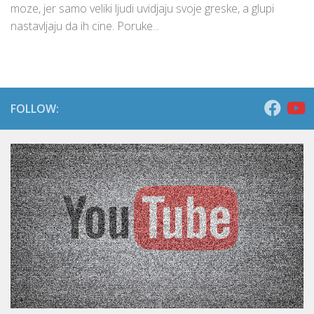
moze, jer samo veliki ljudi uvidjaju svoje greske, a glupi
nastavljaju da ih cine. Poruke...
FOLLOW: