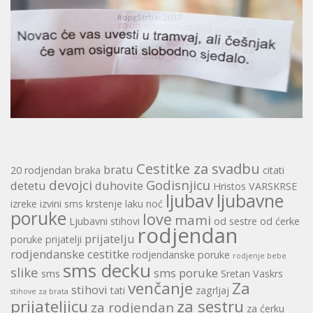
Cestitke za svadbu
bratu
20 rodjendan
braka
citati
devojci
Godisnjicu
detetu
duhovite
Hristos VARSKRSE
ljubav
ljubavne
izreke
izvini sms
krstenje
laku noć
poruke
love
mami
Ljubavni stihovi
od sestre
od ćerke
rodjendan
prijatelju
poruke
prijatelji
rodjendanske cestitke
rodjendanske poruke
rodjenje bebe
sms decku
slike
sms poruke
sms
Sretan Vaskrs
venčanje
Za
stihovi
tati
zagrljaj
stihove za brata
prijateljicu
za sestru
za rodjendan
za ćerku