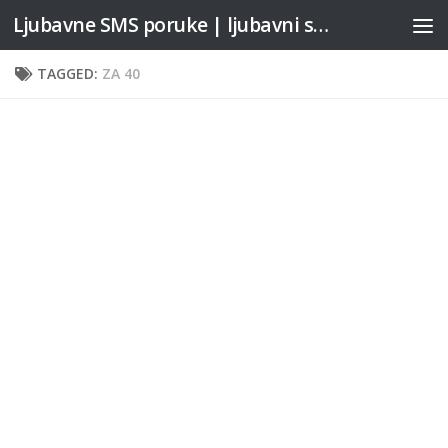
Ljubavne SMS poruke | ljubavni stihovi
Skip to content
TAGGED:
ZA 40