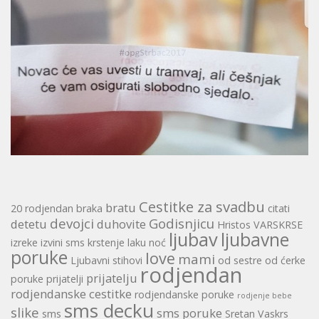
Cestitke za svadbu
bratu
20 rodjendan
braka
citati
devojci
Godisnjicu
detetu
duhovite
Hristos VARSKRSE
ljubav
ljubavne
izreke
izvini sms
krstenje
laku noć
poruke
love
mami
Ljubavni stihovi
od sestre
od ćerke
rodjendan
prijatelju
poruke
prijatelji
rodjendanske cestitke
rodjendanske poruke
rodjenje bebe
sms decku
slike
sms poruke
sms
Sretan Vaskrs