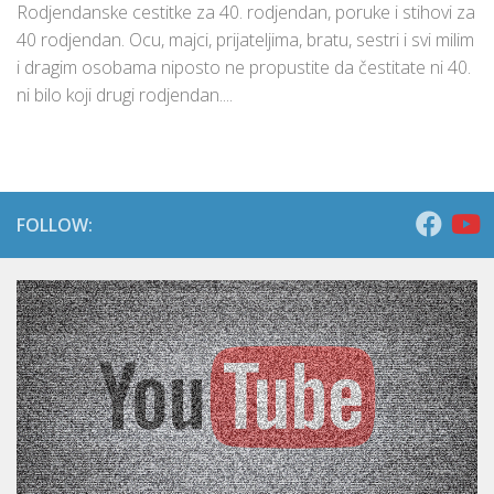
Rodjendanske cestitke za 40. rodjendan, poruke i stihovi za
40 rodjendan. Ocu, majci, prijateljima, bratu, sestri i svi milim
i dragim osobama niposto ne propustite da čestitate ni 40.
ni bilo koji drugi rodjendan....
FOLLOW: