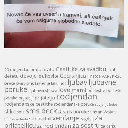
Cestitke za svadbu
bratu
20 rodjendan
braka
citati
devojci
Godisnjicu
detetu
duhovite
Hristos VARSKRSE
ljubav
ljubavne
izreke
izvini sms
krstenje
laku noć
poruke
love
mami
Ljubavni stihovi
od sestre
od ćerke
rodjendan
prijatelju
poruke
prijatelji
rodjendanske cestitke
rodjendanske poruke
rodjenje bebe
sms decku
slike
sms poruke
sms
Sretan Vaskrs
venčanje
Za
stihovi
tati
zagrljaj
stihove za brata
prijateljicu
za sestru
za rodjendan
za ćerku