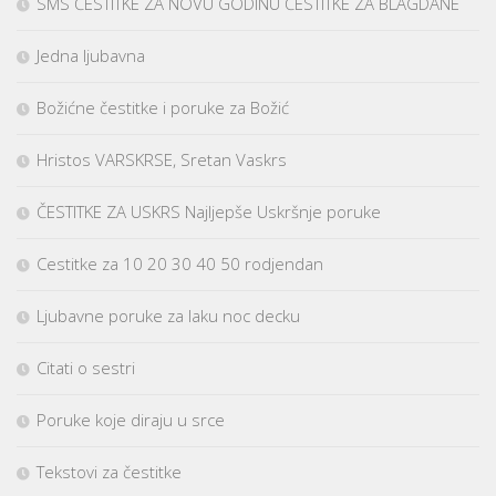
SMS ČESTITKE ZA NOVU GODINU ČESTITKE ZA BLAGDANE
Jedna ljubavna
Božićne čestitke i poruke za Božić
Hristos VARSKRSE, Sretan Vaskrs
ČESTITKE ZA USKRS Najljepše Uskršnje poruke
Cestitke za 10 20 30 40 50 rodjendan
Ljubavne poruke za laku noc decku
Citati o sestri
Poruke koje diraju u srce
Tekstovi za čestitke