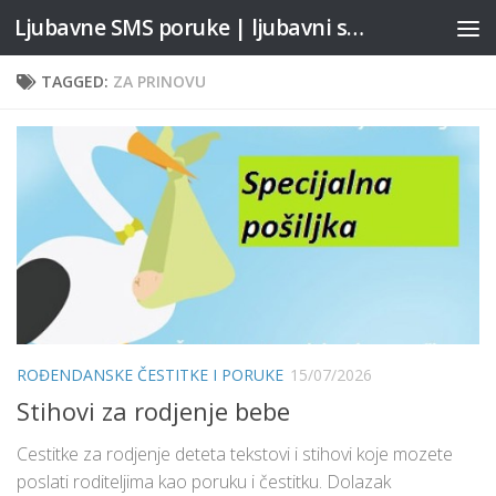
Ljubavne SMS poruke | ljubavni stihovi
Skip to content
TAGGED:
ZA PRINOVU
ROĐENDANSKE ČESTITKE I PORUKE
15/07/2026
Stihovi za rodjenje bebe
Cestitke za rodjenje deteta tekstovi i stihovi koje mozete
poslati roditeljima kao poruku i čestitku. Dolazak