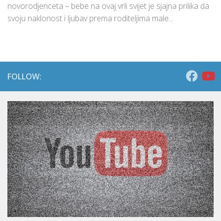
novorodjenceta – bebe na ovaj vrli svijet je sjajna prilika da
svoju naklonost i ljubav prema roditeljima male...
FOLLOW: