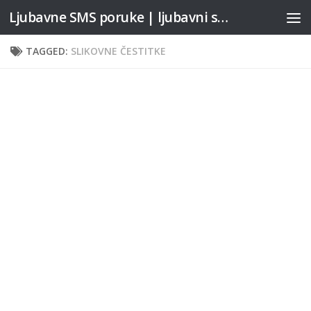
Ljubavne SMS poruke | ljubavni stihovi
Skip to content
TAGGED:
SLIKOVNE ČESTITKE