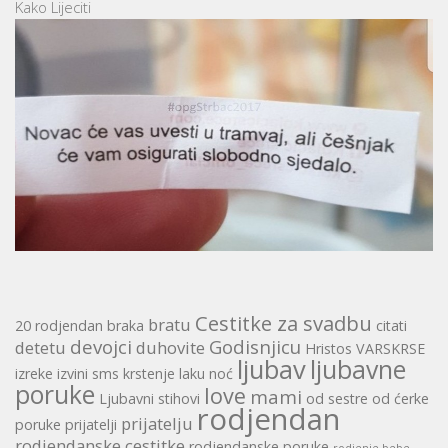
Kako Lijeciti
Cestitke za svadbu
bratu
20 rodjendan
braka
citati
devojci
Godisnjicu
detetu
duhovite
Hristos VARSKRSE
ljubav
ljubavne
izreke
izvini sms
krstenje
laku noć
poruke
love
mami
Ljubavni stihovi
od sestre
od ćerke
rodjendan
prijatelju
poruke
prijatelji
rodjendanske cestitke
rodjendanske poruke