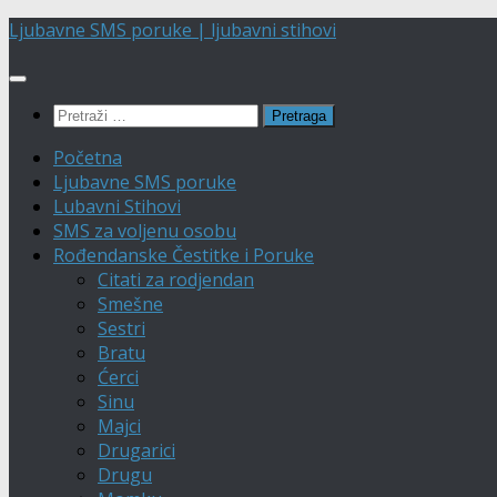
Skip
Ljubavne SMS poruke | ljubavni stihovi
to
content
Pretraga:
Početna
Ljubavne SMS poruke
Lubavni Stihovi
SMS za voljenu osobu
Rođendanske Čestitke i Poruke
Citati za rodjendan
Smešne
Sestri
Bratu
Ćerci
Sinu
Majci
Drugarici
Drugu