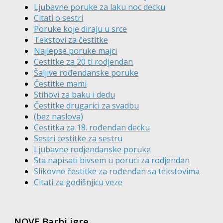
Ljubavne poruke za laku noc decku
Citati o sestri
Poruke koje diraju u srce
Tekstovi za čestitke
Najlepse poruke majci
Cestitke za 20 ti rodjendan
Šaljive rođendanske poruke
Čestitke mami
Stihovi za baku i dedu
Čestitke drugarici za svadbu
(bez naslova)
Cestitka za 18. rođendan decku
Sestri cestitke za sestru
Ljubavne rodjendanske poruke
Sta napisati bivsem u poruci za rodjendan
Slikovne čestitke za rođendan sa tekstovima
Citati za godišnjicu veze
NOVE Barbi igre