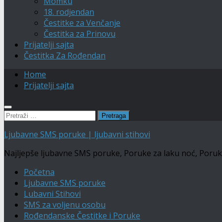
Momku
18. rodjendan
Čestitke za Venčanje
Čestitka za Prinovu
Prijatelji sajta
Čestitka Za Rođendan
Home
Prijatelji sajta
Pretraga:
Ljubavne SMS poruke | ljubavni stihovi
Najljepše ljubavne SMS poruke, Poruke za laku noć, Poruke Č
Početna
Ljubavne SMS poruke
Lubavni Stihovi
SMS za voljenu osobu
Rođendanske Čestitke i Poruke