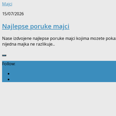
Majci
15/07/2026
Najlepse poruke majci
Nase izdvojene najlepse poruke majci kojima mozete pokazati
nijedna majka ne razlikuje...
Follow: