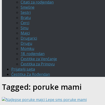
Citati za rodjendan
Smešne
Sestri
Bratu
Ćerci
Sinu
Majci
Drugarici
Drugu
Momku
18. rodjendan
Čestitke za Venčanje
Čestitka za Prinovu
Prijatelji sajta
Čestitka Za Rođendan
Tagged:
poruke mami