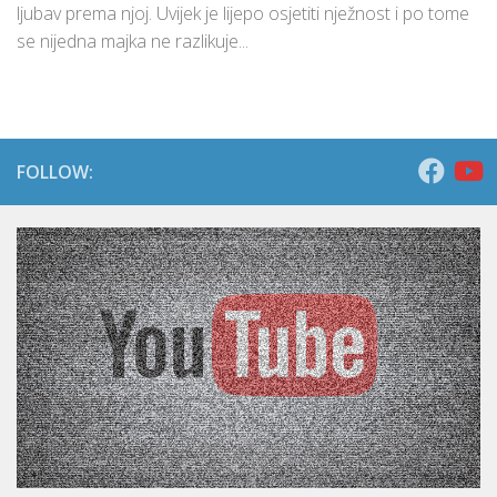
ljubav prema njoj. Uvijek je lijepo osjetiti nježnost i po tome
se nijedna majka ne razlikuje...
FOLLOW: