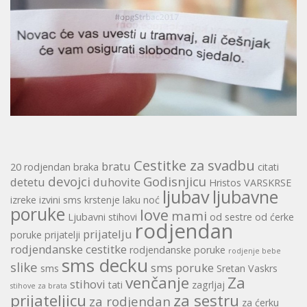
Cestitke za svadbu
bratu
20 rodjendan
braka
citati
devojci
Godisnjicu
detetu
duhovite
Hristos VARSKRSE
ljubav
ljubavne
izreke
izvini sms
krstenje
laku noć
poruke
love
mami
Ljubavni stihovi
od sestre
od ćerke
rodjendan
prijatelju
poruke
prijatelji
rodjendanske cestitke
rodjendanske poruke
rodjenje bebe
sms decku
slike
sms poruke
sms
Sretan Vaskrs
venčanje
Za
stihovi
tati
zagrljaj
stihove za brata
prijateljicu
za sestru
za rodjendan
za ćerku