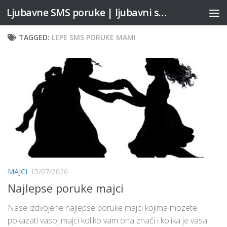
Ljubavne SMS poruke | ljubavni stihovi
Skip to content
TAGGED:
LEPE SMS PORUKE MAMI
MAJCI
15/07/2026
Najlepse poruke majci
Nase izdvojene najlepse poruke majci kojima mozete
pokazati vasoj majci koliko vam ona znači i kolika je vasa