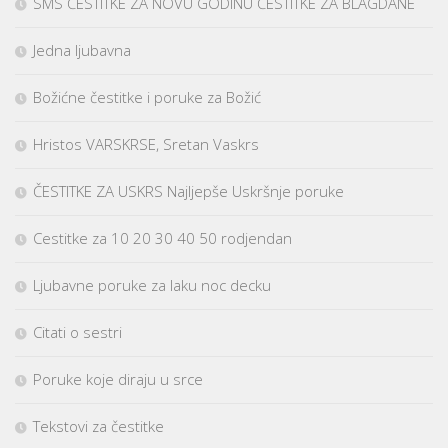
SMS ČESTITKE ZA NOVU GODINU ČESTITKE ZA BLAGDANE
Jedna ljubavna
Božićne čestitke i poruke za Božić
Hristos VARSKRSE, Sretan Vaskrs
ČESTITKE ZA USKRS Najljepše Uskršnje poruke
Cestitke za 10 20 30 40 50 rodjendan
Ljubavne poruke za laku noc decku
Citati o sestri
Poruke koje diraju u srce
Tekstovi za čestitke