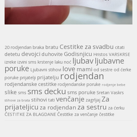
Cestitke za svadbu
bratu
20 rodjendan
braka
citati
devojci
Godisnjicu
detetu
duhovite
Hristos VARSKRSE
ljubav
ljubavne
izreke
izvini sms
krstenje
laku noć
poruke
love
mami
Ljubavni stihovi
od sestre
od ćerke
rodjendan
prijatelju
poruke
prijatelji
rodjendanske cestitke
rodjendanske poruke
rodjenje bebe
sms decku
slike
sms poruke
sms
Sretan Vaskrs
venčanje
Za
stihovi
tati
zagrljaj
stihove za brata
prijateljicu
za sestru
za rodjendan
za ćerku
ČESTITKE ZA BLAGDANE
Čestitke za venčanje
čestitke