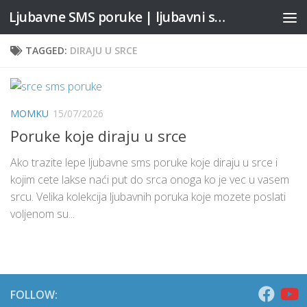
Ljubavne SMS poruke | ljubavni stihovi
Skip to content
TAGGED:
DIRAJU U SRCE
MOMKU
15/07/2026
Poruke koje diraju u srce
Ako trazite lepe ljubavne sms poruke koje diraju u srce i
kojim cete lakse naći put do srca onoga ko je vec u vasem
srcu. Velika kolekcija ljubavnih poruka koje mozete poslati
voljenom su...
FOLLOW: