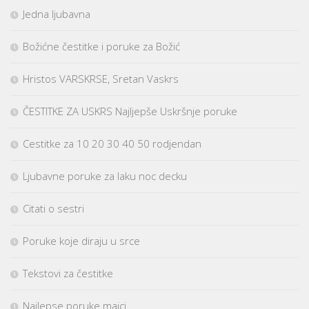
Jedna ljubavna
Božićne čestitke i poruke za Božić
Hristos VARSKRSE, Sretan Vaskrs
ČESTITKE ZA USKRS Najljepše Uskršnje poruke
Cestitke za 10 20 30 40 50 rodjendan
Ljubavne poruke za laku noc decku
Citati o sestri
Poruke koje diraju u srce
Tekstovi za čestitke
Najlepse poruke majci