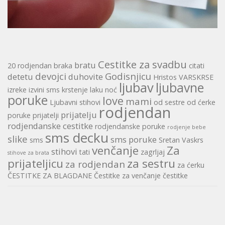
Cestitke za svadbu
bratu
20 rodjendan
braka
citati
devojci
Godisnjicu
detetu
duhovite
Hristos VARSKRSE
ljubav
ljubavne
izreke
izvini sms
krstenje
laku noć
poruke
love
mami
Ljubavni stihovi
od sestre
od ćerke
rodjendan
prijatelju
poruke
prijatelji
rodjendanske cestitke
rodjendanske poruke
rodjenje bebe
sms decku
slike
sms poruke
sms
Sretan Vaskrs
venčanje
Za
stihovi
tati
zagrljaj
stihove za brata
prijateljicu
za sestru
za rodjendan
za ćerku
ČESTITKE ZA BLAGDANE
Čestitke za venčanje
čestitke