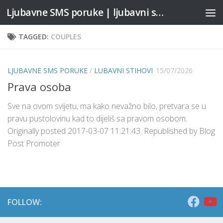
Ljubavne SMS poruke | ljubavni stihovi
Skip to content
TAGGED:
COUPLES
LJUBAVNE SMS PORUKE
/
LUBAVNI STIHOVI
15/07/2026
Prava osoba
Sve na ovom svijetu, ma kako nevažno bilo, pretvara se u
pravu pustolovinu kad to dijeliš sa pravom osobom.
Originally posted 2017-03-07 11:21:43. Republished by Blog
Post Promoter
FOLLOW: