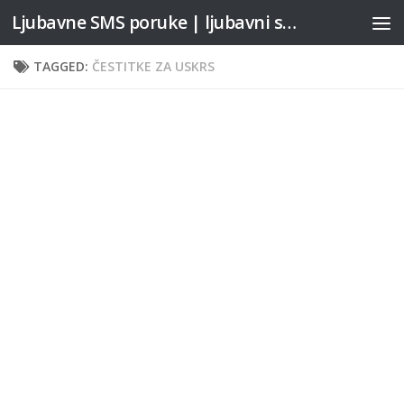
Ljubavne SMS poruke | ljubavni stihovi
Skip to content
TAGGED:
ČESTITKE ZA USKRS