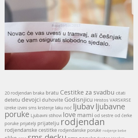
Cestitke za svadbu
bratu
20 rodjendan
braka
citati
devojci
Godisnjicu
detetu
duhovite
Hristos VARSKRSE
ljubav
ljubavne
izreke
izvini sms
krstenje
laku noć
poruke
love
mami
Ljubavni stihovi
od sestre
od ćerke
rodjendan
prijatelju
poruke
prijatelji
rodjendanske cestitke
rodjendanske poruke
rodjenje bebe
sms decku
slike