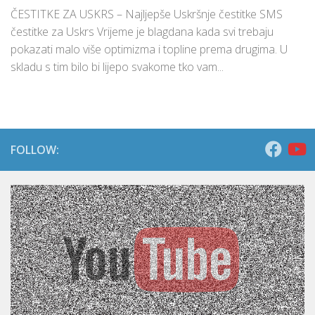
ČESTITKE ZA USKRS – Najljepše Uskršnje čestitke SMS
čestitke za Uskrs Vrijeme je blagdana kada svi trebaju
pokazati malo više optimizma i topline prema drugima. U
skladu s tim bilo bi lijepo svakome tko vam...
FOLLOW: