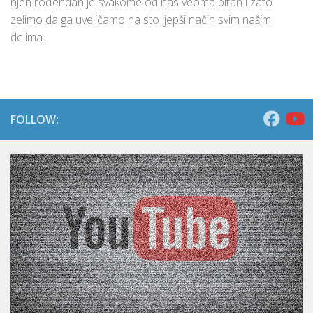
njen rođendan je svakome od nas veoma bitan i zato
zelimo da ga uveličamo na sto ljepši način svim našim
delima...
FOLLOW: