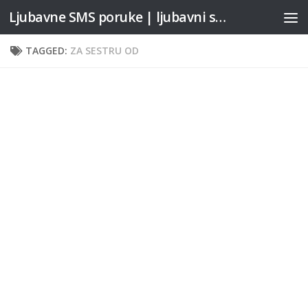
Ljubavne SMS poruke | ljubavni stihovi
Skip to content
TAGGED:
ZA SESTRU OD