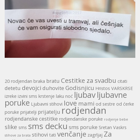
Cestitke za svadbu
bratu
20 rodjendan
braka
citati
devojci
Godisnjicu
detetu
duhovite
Hristos VARSKRSE
ljubav
ljubavne
izreke
izvini sms
krstenje
laku noć
poruke
love
mami
Ljubavni stihovi
od sestre
od ćerke
rodjendan
prijatelju
poruke
prijatelji
rodjendanske cestitke
rodjendanske poruke
rodjenje bebe
sms decku
slike
sms poruke
sms
Sretan Vaskrs
venčanje
Za
stihovi
tati
zagrljaj
stihove za brata