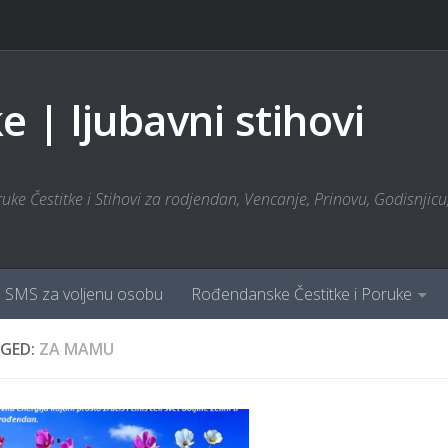
 | ljubavni stihovi
ke Čestitke i Stihovi za rodjendan, Vencanje, Prinovu, Godisnjicu, 
SMS za voljenu osobu
Rođendanske Čestitke i Poruke
GED:
ZA MAMU