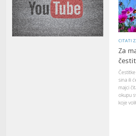
CITATI 
Za m
česti
Čestitk
sina ili
majci či
okupu sv
koje volit