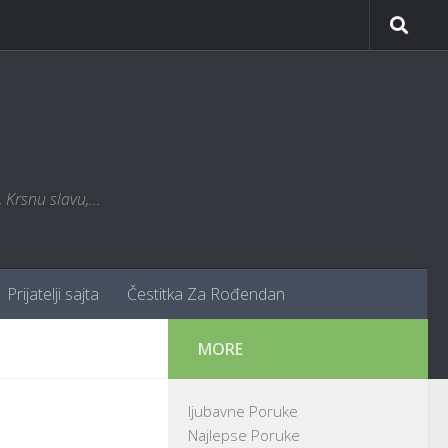
Krsnu slavu,...
Prijatelji sajta
Čestitka Za Rođendan
MORE
ljubavne Poruke
Najlepse Poruke