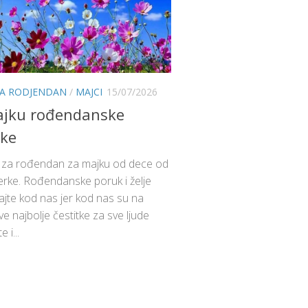
ZA RODJENDAN
/
MAJCI
15/07/2026
ajku rođendanske
tke
e za rođendan za majku od dece od
 ćerke. Rođendanske poruk i želje
tajte kod nas jer kod nas su na
e najbolje čestitke za sve ljude
e i...