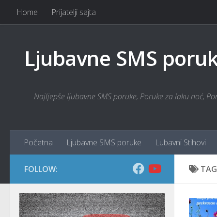
Home
Prijatelji sajta
Skip to content
Ljubavne SMS poruke
Najljepše ljubavne SMS poruke, Poruke za laku noć, Poru
Početna
Ljubavne SMS poruke
Lubavni Stihovi
FOLLOW:
TAG