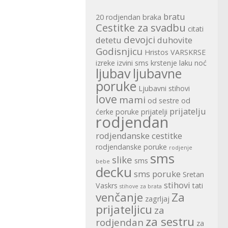
bratu
20 rodjendan
braka
Cestitke za svadbu
citati
devojci
detetu
duhovite
Godisnjicu
Hristos VARSKRSE
izreke
izvini sms
krstenje
laku noć
ljubav
ljubavne
poruke
Ljubavni stihovi
love
mami
od sestre
od
prijatelju
ćerke
poruke
prijatelji
rodjendan
rodjendanske cestitke
rodjendanske poruke
rodjenje
sms
slike
sms
bebe
decku
sms poruke
Sretan
stihovi
Vaskrs
tati
stihove za brata
venčanje
Za
zagrljaj
prijateljicu
za
za sestru
rodjendan
za