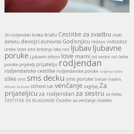
Cestitke za svadbu
bratu
20 rodjendan
braka
citati
devojci
Godisnjicu
detetu
duhovite
Hristos VARSKRSE
ljubav
ljubavne
izreke
izvini sms
krstenje
laku noć
poruke
love
mami
Ljubavni stihovi
od sestre
od ćerke
rodjendan
prijatelju
poruke
prijatelji
rodjendanske cestitke
rodjendanske poruke
rodjenje bebe
sms decku
slike
sms poruke
sms
Sretan Vaskrs
venčanje
Za
stihovi
tati
zagrljaj
stihove za brata
prijateljicu
za sestru
za rodjendan
za ćerku
ČESTITKE ZA BLAGDANE
Čestitke za venčanje
čestitke