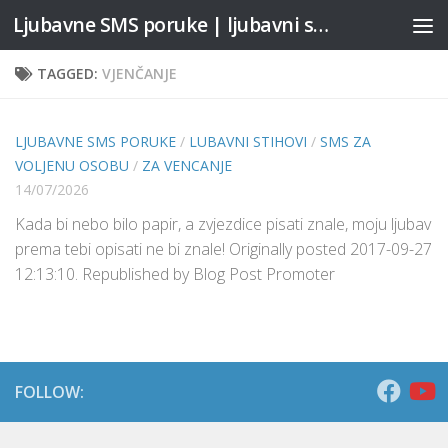
Ljubavne SMS poruke | ljubavni stihovi
Skip to content
TAGGED:
VJENČANJE
LJUBAVNE SMS PORUKE
/
LUBAVNI STIHOVI
/
SMS ZA
VOLJENU OSOBU
/
ZA VENCANJE
14/07/2026
Kada bi nebo bilo papir, a zvjezdice pisati znale, moju ljubav
prema tebi opisati ne bi znale! Originally posted 2017-09-27
12:13:10. Republished by Blog Post Promoter
FOLLOW: