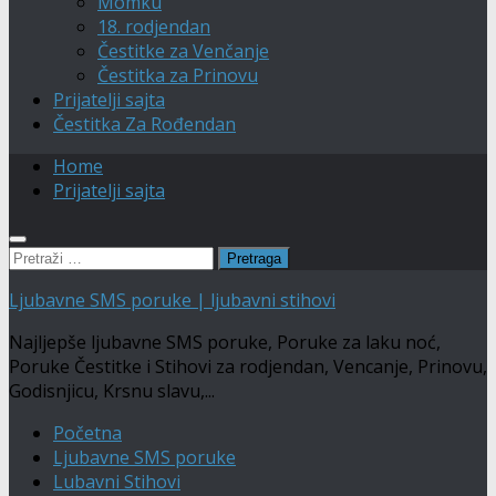
Momku
18. rodjendan
Čestitke za Venčanje
Čestitka za Prinovu
Prijatelji sajta
Čestitka Za Rođendan
Home
Prijatelji sajta
Pretraga:
Ljubavne SMS poruke | ljubavni stihovi
Najljepše ljubavne SMS poruke, Poruke za laku noć,
Poruke Čestitke i Stihovi za rodjendan, Vencanje, Prinovu,
Godisnjicu, Krsnu slavu,...
Početna
Ljubavne SMS poruke
Lubavni Stihovi