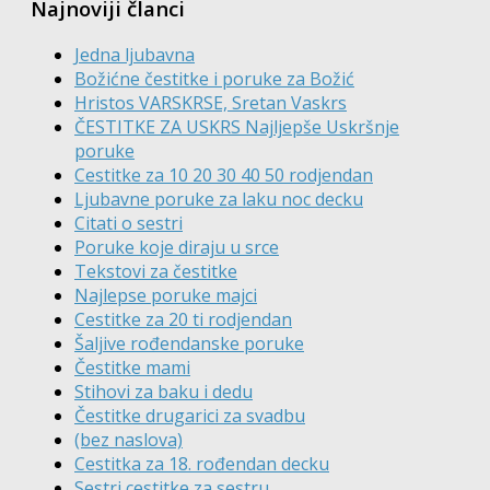
Najnoviji članci
Jedna ljubavna
Božićne čestitke i poruke za Božić
Hristos VARSKRSE, Sretan Vaskrs
ČESTITKE ZA USKRS Najljepše Uskršnje
poruke
Cestitke za 10 20 30 40 50 rodjendan
Ljubavne poruke za laku noc decku
Citati o sestri
Poruke koje diraju u srce
Tekstovi za čestitke
Najlepse poruke majci
Cestitke za 20 ti rodjendan
Šaljive rođendanske poruke
Čestitke mami
Stihovi za baku i dedu
Čestitke drugarici za svadbu
(bez naslova)
Cestitka za 18. rođendan decku
Sestri cestitke za sestru