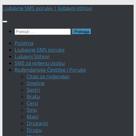
Skip
Ljubavne SMS poruke | ljubavni stihovi
to
content
Pretraga:
Početna
Ljubavne SMS poruke
Lubavni Stihovi
SMS za voljenu osobu
Rođendanske Čestitke i Poruke
Citati za rodjendan
Smešne
Sestri
Bratu
Ćerci
Sinu
Majci
Drugarici
Drugu