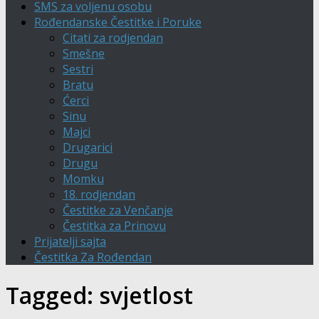
SMS za voljenu osobu
Rođendanske Čestitke i Poruke
Citati za rodjendan
Smešne
Sestri
Bratu
Ćerci
Sinu
Majci
Drugarici
Drugu
Momku
18. rodjendan
Čestitke za Venčanje
Čestitka za Prinovu
Prijatelji sajta
Čestitka Za Rođendan
Tagged:
svjetlost