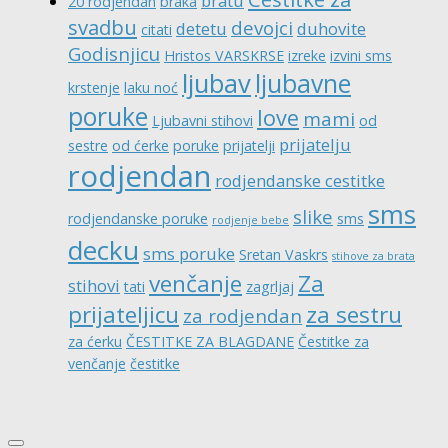
bratu
20 rodjendan
braka
svadbu
devojci
detetu
duhovite
citati
Godisnjicu
Hristos VARSKRSE
izreke
izvini sms
ljubav
ljubavne
krstenje
laku noć
poruke
love
mami
Ljubavni stihovi
od
prijatelju
sestre
od ćerke
poruke
prijatelji
rodjendan
rodjendanske cestitke
sms
slike
rodjendanske poruke
sms
rodjenje bebe
decku
sms poruke
Sretan Vaskrs
stihove za brata
venčanje
Za
stihovi
tati
zagrljaj
prijateljicu
za sestru
za rodjendan
za ćerku
ČESTITKE ZA BLAGDANE
Čestitke za
venčanje
čestitke