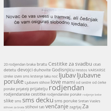
Cestitke za svadbu
bratu
20 rodjendan
braka
citati
devojci
Godisnjicu
detetu
duhovite
Hristos VARSKRSE
ljubav
ljubavne
izreke
izvini sms
krstenje
laku noć
poruke
love
mami
Ljubavni stihovi
od sestre
od ćerke
rodjendan
prijatelju
poruke
prijatelji
rodjendanske cestitke
rodjendanske poruke
rodjenje bebe
sms decku
slike
sms poruke
sms
Sretan Vaskrs
venčanje
Za
stihovi
tati
zagrljaj
stihove za brata