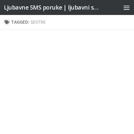
Ljubavne SMS poruke | ljubavni stihovi
Skip to content
TAGGED:
SESTRE