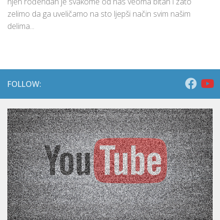
njen rođendan je svakome od nas veoma bitan i zato
zelimo da ga uveličamo na sto ljepši način svim našim
delima...
FOLLOW: