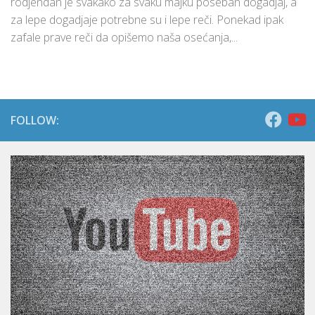
rodjendan je svakako za svaku majku poseban dogadjaj, a
za lepe dogadjaje potrebne su i lepe reči. Ponekad ipak
zafale prave reči da opišemo naša osećanja,...
FOLLOW: