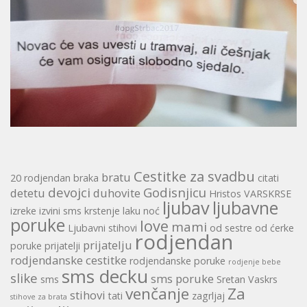
Cestitke za svadbu
bratu
20 rodjendan
braka
citati
devojci
Godisnjicu
detetu
duhovite
Hristos VARSKRSE
ljubav
ljubavne
izreke
izvini sms
krstenje
laku noć
poruke
love
mami
Ljubavni stihovi
od sestre
od ćerke
rodjendan
prijatelju
poruke
prijatelji
rodjendanske cestitke
rodjendanske poruke
rodjenje bebe
sms decku
slike
sms poruke
sms
Sretan Vaskrs
venčanje
Za
stihovi
tati
zagrljaj
stihove za brata