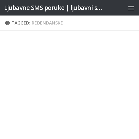
Ljubavne SMS poruke | ljubavni stihovi
Skip to content
TAGGED:
REĐENDANSKE