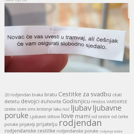
Cestitke za svadbu
bratu
20 rodjendan
braka
citati
devojci
Godisnjicu
detetu
duhovite
Hristos VARSKRSE
ljubav
ljubavne
izreke
izvini sms
krstenje
laku noć
poruke
love
mami
Ljubavni stihovi
od sestre
od ćerke
rodjendan
prijatelju
poruke
prijatelji
rodjendanske cestitke
rodjendanske poruke
rodjenje bebe