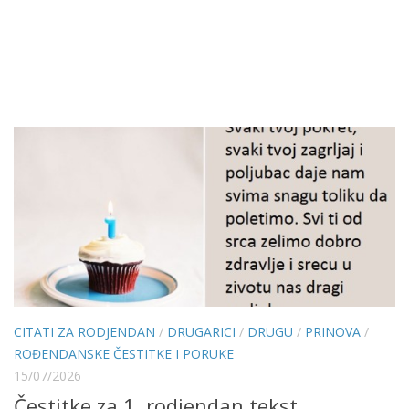
CITATI ZA RODJENDAN
/
DRUGARICI
/
DRUGU
/
PRINOVA
/
ROĐENDANSKE ČESTITKE I PORUKE
15/07/2026
Čestitke za 1. rodjendan tekst