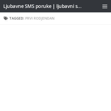
Ljubavne SMS poruke | ljubavni stihovi
Skip to content
TAGGED:
PRVI RODJENDAN