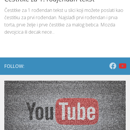
Čestitke za 1 rođendan tekst u slici koji možete poslati kao
čestitku za prvi rođendan. Najslađi prvi rođendan i prva
torta, prve želje i prve čestitke za malog bebca. Mozda
devojcica ili decak nece...
FOLLOW: