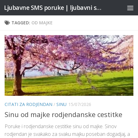
Ljubavne SMS poruke | ljubavni stihovi
Skip to content
TAGGED:
OD MAJKE
CITATI ZA RODJENDAN
/
SINU
15/07/2026
Sinu od majke rodjendanske cestitke
Poruke i rodjendanske cestitke sinu od majke. Sinov
rodjendan je svakako za svaku majku poseban dogadjaj, a