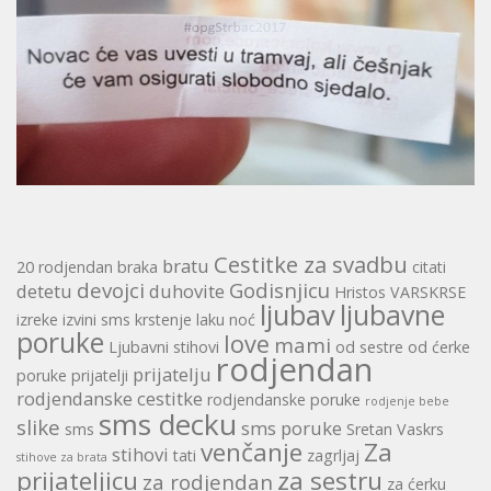
Cestitke za svadbu
bratu
20 rodjendan
braka
citati
devojci
Godisnjicu
detetu
duhovite
Hristos VARSKRSE
ljubav
ljubavne
izreke
izvini sms
krstenje
laku noć
poruke
love
mami
Ljubavni stihovi
od sestre
od ćerke
rodjendan
prijatelju
poruke
prijatelji
rodjendanske cestitke
rodjendanske poruke
rodjenje bebe
sms decku
slike
sms poruke
sms
Sretan Vaskrs
venčanje
Za
stihovi
tati
zagrljaj
stihove za brata
prijateljicu
za sestru
za rodjendan
za ćerku