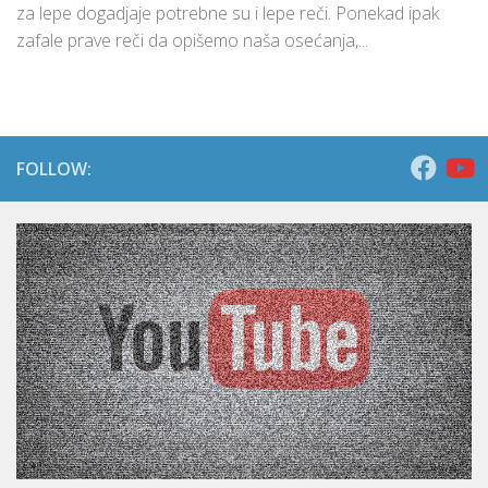
za lepe dogadjaje potrebne su i lepe reči. Ponekad ipak
zafale prave reči da opišemo naša osećanja,...
FOLLOW: