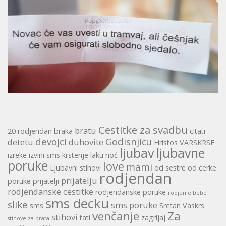
Cestitke za svadbu
bratu
20 rodjendan
braka
citati
devojci
Godisnjicu
detetu
duhovite
Hristos VARSKRSE
ljubav
ljubavne
izreke
izvini sms
krstenje
laku noć
poruke
love
mami
Ljubavni stihovi
od sestre
od ćerke
rodjendan
prijatelju
poruke
prijatelji
rodjendanske cestitke
rodjendanske poruke
rodjenje bebe
sms decku
slike
sms poruke
sms
Sretan Vaskrs
venčanje
Za
stihovi
tati
zagrljaj
stihove za brata