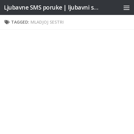
Ljubavne SMS poruke | ljubavni stihovi
Skip to content
TAGGED:
MLADJOJ SESTRI