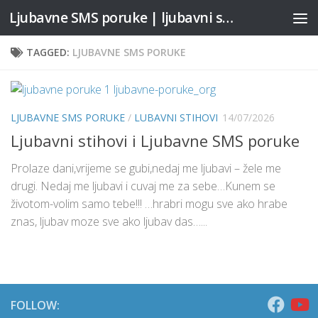
Ljubavne SMS poruke | ljubavni stihovi
Skip to content
TAGGED:
LJUBAVNE SMS PORUKE
LJUBAVNE SMS PORUKE
/
LUBAVNI STIHOVI
14/07/2026
Ljubavni stihovi i Ljubavne SMS poruke
Prolaze dani,vrijeme se gubi,nedaj me ljubavi – žele me
drugi. Nedaj me ljubavi i cuvaj me za sebe…Kunem se
životom-volim samo tebe!!! …hrabri mogu sve ako hrabe
znas, ljubav moze sve ako ljubav das…...
FOLLOW: