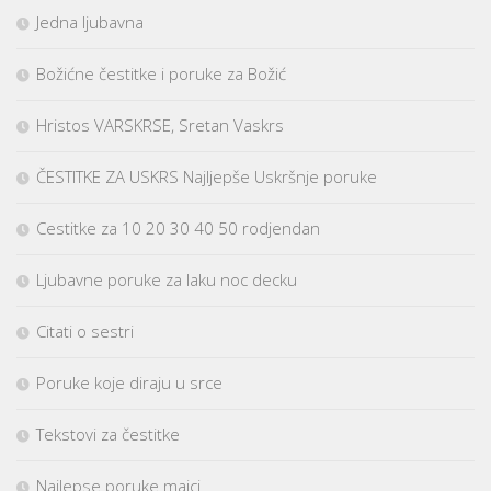
Jedna ljubavna
Božićne čestitke i poruke za Božić
Hristos VARSKRSE, Sretan Vaskrs
ČESTITKE ZA USKRS Najljepše Uskršnje poruke
Cestitke za 10 20 30 40 50 rodjendan
Ljubavne poruke za laku noc decku
Citati o sestri
Poruke koje diraju u srce
Tekstovi za čestitke
Najlepse poruke majci