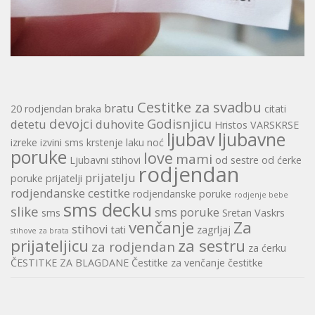
Cestitke za svadbu
bratu
20 rodjendan
braka
citati
devojci
Godisnjicu
detetu
duhovite
Hristos VARSKRSE
ljubav
ljubavne
izreke
izvini sms
krstenje
laku noć
poruke
love
mami
Ljubavni stihovi
od sestre
od ćerke
rodjendan
prijatelju
poruke
prijatelji
rodjendanske cestitke
rodjendanske poruke
rodjenje bebe
sms decku
slike
sms poruke
sms
Sretan Vaskrs
venčanje
Za
stihovi
tati
zagrljaj
stihove za brata
prijateljicu
za sestru
za rodjendan
za ćerku
ČESTITKE ZA BLAGDANE
Čestitke za venčanje
čestitke