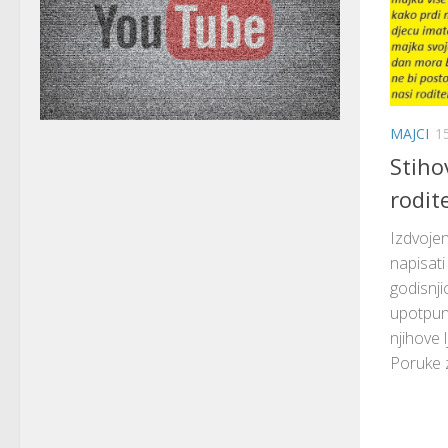
MAJCI
1
Stiho
rodit
Izdvojen
napisati
godisnji
upotpuni
njihove 
Poruke z