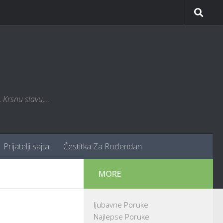
Krsnu slavu,...
Prijatelji sajta
Čestitka Za Rođendan
MORE
ljubavne Poruke
Najlepse Poruke