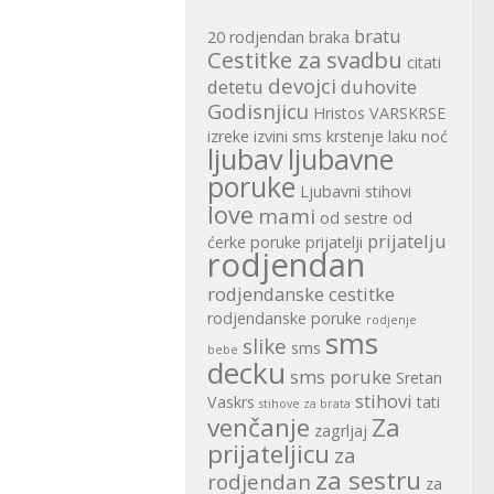
bratu
20 rodjendan
braka
Cestitke za svadbu
citati
devojci
detetu
duhovite
Godisnjicu
Hristos VARSKRSE
izreke
izvini sms
krstenje
laku noć
ljubav
ljubavne
poruke
Ljubavni stihovi
love
mami
od sestre
od
prijatelju
ćerke
poruke
prijatelji
rodjendan
rodjendanske cestitke
rodjendanske poruke
rodjenje
sms
slike
sms
bebe
decku
sms poruke
Sretan
stihovi
Vaskrs
tati
stihove za brata
venčanje
Za
zagrljaj
prijateljicu
za
za sestru
rodjendan
za