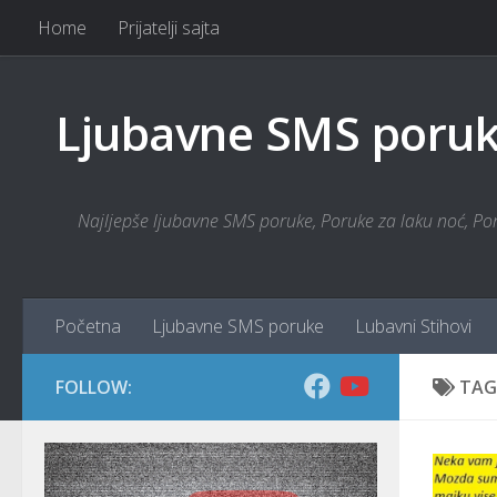
Home
Prijatelji sajta
Skip to content
Ljubavne SMS poruke
Najljepše ljubavne SMS poruke, Poruke za laku noć, Poru
Početna
Ljubavne SMS poruke
Lubavni Stihovi
FOLLOW:
TAG