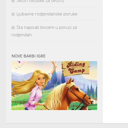
Sestri cestitke za sestru
Ljubavne rodjendanske poruke
Sta napisati bivsem u poruci za
rodjendan
NOVE BARBI IGRE