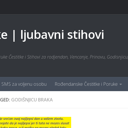
 | ljubavni stihovi
ke Čestitke i Stihovi za rodjendan, Vencanje, Prinovu, Godisnjicu, 
SMS za voljenu osobu
Rođendanske Čestitke i Poruke
GED:
GODIŠNJICU BRAKA