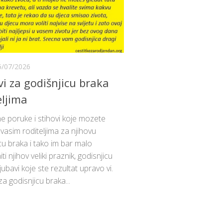
5/07/2026
vi za godišnjicu braka
eljima
e poruke i stihovi koje mozete
 vasim roditeljima za njihovu
cu braka i tako im bar malo
ti njihov veliki praznik, godisnjicu
ljubavi koje ste rezultat upravo vi.
a godisnjicu braka...