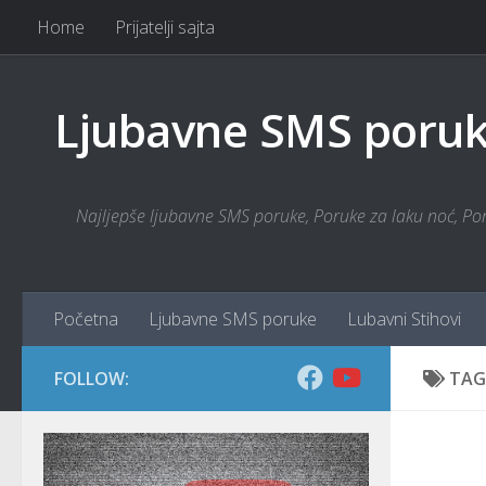
Home
Prijatelji sajta
Skip to content
Ljubavne SMS poruke
Najljepše ljubavne SMS poruke, Poruke za laku noć, Poru
Početna
Ljubavne SMS poruke
Lubavni Stihovi
FOLLOW:
TAG