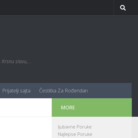
Krsnu slavu,...
Prijatelji sajta
Čestitka Za Rođendan
MORE
ljubavne Poruke
Najlepse Poruke