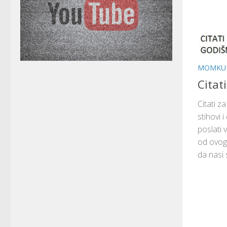
MOMKU
Citat
Citati z
stihovi 
poslati 
od ovog
da nasi s