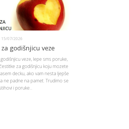
15/07/2026
i za godišnjicu veze
a godišnjicu veze, lepe sms poruke,
i čestitke za godišnjicu koju mozete
vasem decku, ako vam nesta ljepše
a ne padne na pamet. Trudimo se
tihovi i poruke...