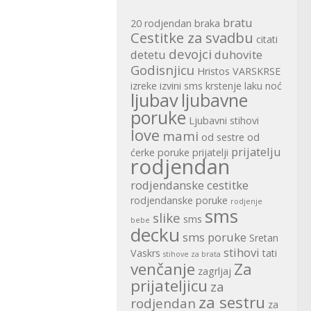
bratu
20 rodjendan
braka
Cestitke za svadbu
citati
devojci
detetu
duhovite
Godisnjicu
Hristos VARSKRSE
izreke
izvini sms
krstenje
laku noć
ljubav
ljubavne
poruke
Ljubavni stihovi
love
mami
od sestre
od
prijatelju
ćerke
poruke
prijatelji
rodjendan
rodjendanske cestitke
rodjendanske poruke
rodjenje
sms
slike
sms
bebe
decku
sms poruke
Sretan
stihovi
Vaskrs
tati
stihove za brata
venčanje
Za
zagrljaj
prijateljicu
za
za sestru
rodjendan
za