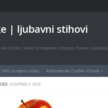
 | ljubavni stihovi
ke Čestitke i Stihovi za rodjendan, Vencanje, Prinovu, Godisnjicu, 
SMS za voljenu osobu
Rođendanske Čestitke i Poruke
GED:
GODIŠNJICA VEZE