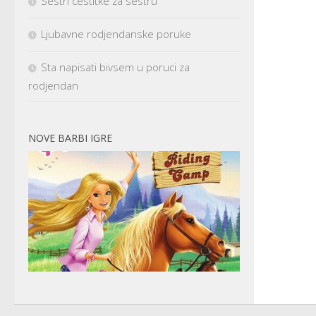
Sestri cestitke za sestru
Ljubavne rodjendanske poruke
Sta napisati bivsem u poruci za
rodjendan
NOVE BARBI IGRE