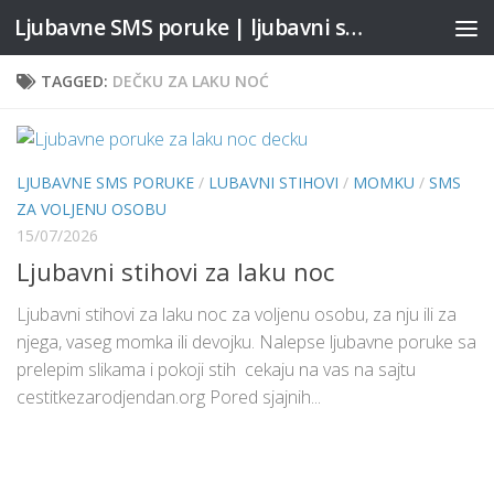
Ljubavne SMS poruke | ljubavni stihovi
Skip to content
TAGGED:
DEČKU ZA LAKU NOĆ
LJUBAVNE SMS PORUKE
/
LUBAVNI STIHOVI
/
MOMKU
/
SMS
ZA VOLJENU OSOBU
15/07/2026
Ljubavni stihovi za laku noc
Ljubavni stihovi za laku noc za voljenu osobu, za nju ili za
njega, vaseg momka ili devojku. Nalepse ljubavne poruke sa
prelepim slikama i pokoji stih cekaju na vas na sajtu
cestitkezarodjendan.org Pored sjajnih...