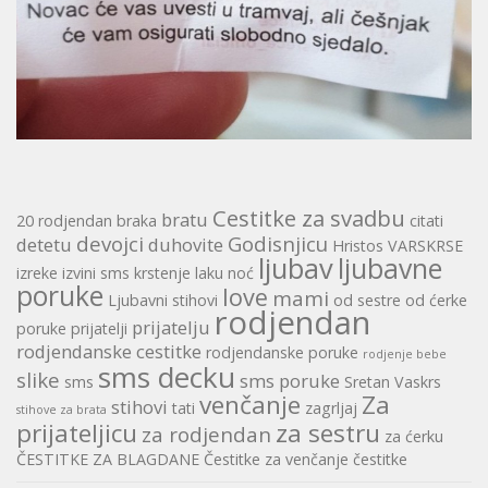
Cestitke za svadbu
bratu
20 rodjendan
braka
citati
devojci
Godisnjicu
detetu
duhovite
Hristos VARSKRSE
ljubav
ljubavne
izreke
izvini sms
krstenje
laku noć
poruke
love
mami
Ljubavni stihovi
od sestre
od ćerke
rodjendan
prijatelju
poruke
prijatelji
rodjendanske cestitke
rodjendanske poruke
rodjenje bebe
sms decku
slike
sms poruke
sms
Sretan Vaskrs
venčanje
Za
stihovi
tati
zagrljaj
stihove za brata
prijateljicu
za sestru
za rodjendan
za ćerku
ČESTITKE ZA BLAGDANE
Čestitke za venčanje
čestitke