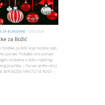
KE ZA BLAGDANE
12/07/2026
tke za Božić
 čestitke za Bižić koje možete slati
ms poruke. Pošaljite sms poruke
agim osobama u duhu najvećeg
skog praznika. – Da vas anđeo kroz
di, MIR BOŽIJI HRISTO SE RODI. –...