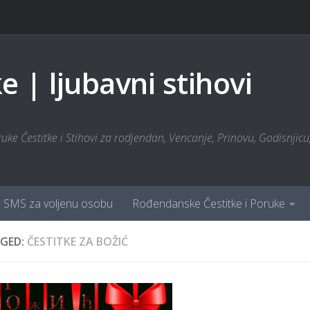
 | ljubavni stihovi
ke Čestitke i Stihovi za rodjendan, Vencanje, Prinovu, Godisnjicu, 
SMS za voljenu osobu
Rođendanske Čestitke i Poruke
GED:
ČESTITKE ZA BOŽIĆ