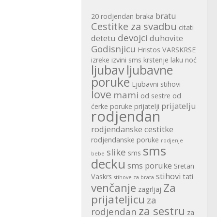
bratu
20 rodjendan
braka
Cestitke za svadbu
citati
devojci
detetu
duhovite
Godisnjicu
Hristos VARSKRSE
izreke
izvini sms
krstenje
laku noć
ljubav
ljubavne
poruke
Ljubavni stihovi
love
mami
od sestre
od
prijatelju
ćerke
poruke
prijatelji
rodjendan
rodjendanske cestitke
rodjendanske poruke
rodjenje
sms
slike
sms
bebe
decku
sms poruke
Sretan
stihovi
Vaskrs
tati
stihove za brata
venčanje
Za
zagrljaj
prijateljicu
za
za sestru
rodjendan
za