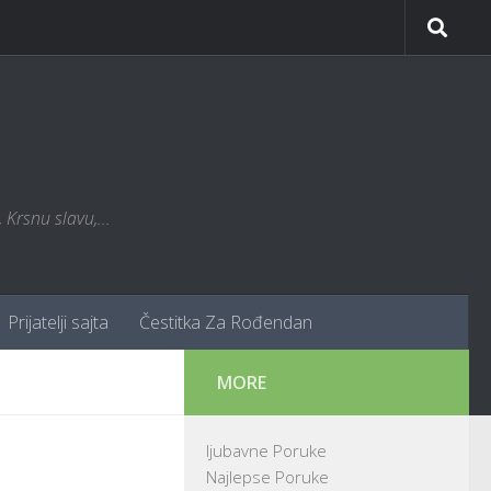
Krsnu slavu,...
Prijatelji sajta
Čestitka Za Rođendan
MORE
ljubavne Poruke
Najlepse Poruke