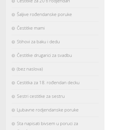
Cestitke za 20 ti rodjendan
Šaljive rođendanske poruke
Čestitke mami
Stihovi za baku i dedu
Čestitke drugarici za svadbu
(bez naslova)
Cestitka za 18. rođendan decku
Sestri cestitke za sestru
Ljubavne rodjendanske poruke
Sta napisati bivsem u poruci za