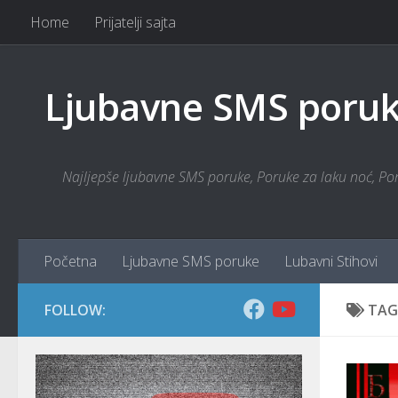
Home
Prijatelji sajta
Skip to content
Ljubavne SMS poruke
Najljepše ljubavne SMS poruke, Poruke za laku noć, Poru
Početna
Ljubavne SMS poruke
Lubavni Stihovi
FOLLOW:
TAG