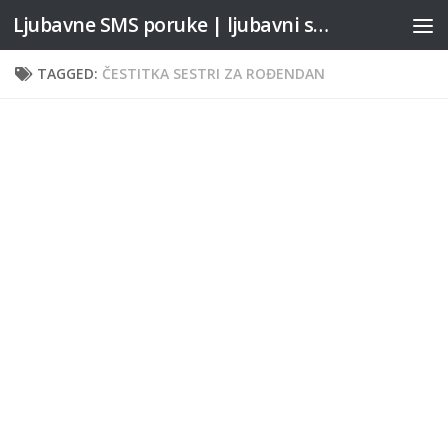
Ljubavne SMS poruke | ljubavni stihovi
Skip to content
TAGGED:
ČESTITKA SESTRI ZA ROĐENDAN