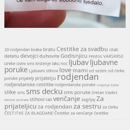
Cestitke za svadbu
bratu
20 rodjendan
braka
citati
devojci
Godisnjicu
detetu
duhovite
Hristos VARSKRSE
ljubav
ljubavne
izreke
izvini sms
krstenje
laku noć
poruke
love
mami
Ljubavni stihovi
od sestre
od ćerke
rodjendan
prijatelju
poruke
prijatelji
rodjendanske cestitke
rodjendanske poruke
rodjenje bebe
sms decku
slike
sms poruke
sms
Sretan Vaskrs
venčanje
Za
stihovi
tati
zagrljaj
stihove za brata
prijateljicu
za sestru
za rodjendan
za ćerku
ČESTITKE ZA BLAGDANE
Čestitke za venčanje
čestitke