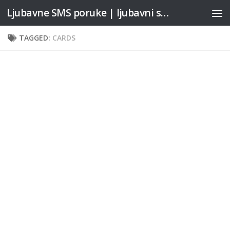
Ljubavne SMS poruke | ljubavni stihovi
Skip to content
TAGGED:
CARDS