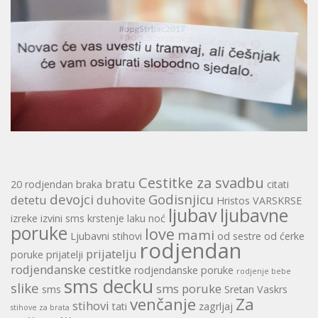
Cestitke za svadbu
bratu
20 rodjendan
braka
citati
devojci
Godisnjicu
detetu
duhovite
Hristos VARSKRSE
ljubav
ljubavne
izreke
izvini sms
krstenje
laku noć
poruke
love
mami
Ljubavni stihovi
od sestre
od ćerke
rodjendan
prijatelju
poruke
prijatelji
rodjendanske cestitke
rodjendanske poruke
rodjenje bebe
sms decku
slike
sms poruke
sms
Sretan Vaskrs
venčanje
Za
stihovi
tati
zagrljaj
stihove za brata