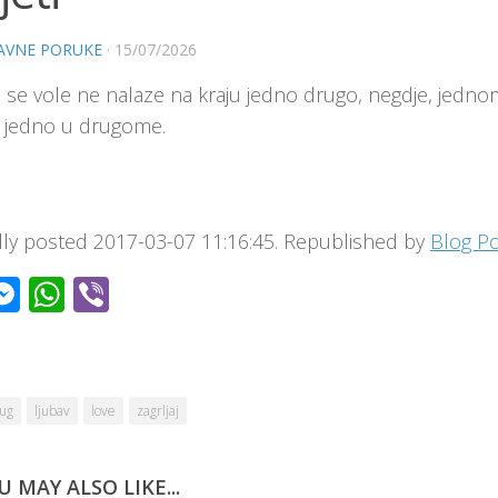
AVNE PORUKE
·
15/07/2026
i se vole ne nalaze na kraju jedno drugo, negdje, jedno
e jedno u drugome.
ally posted 2017-03-07 11:16:45. Republished by
Blog P
acebook
Messenger
WhatsApp
Viber
ug
ljubav
love
zagrljaj
U MAY ALSO LIKE...