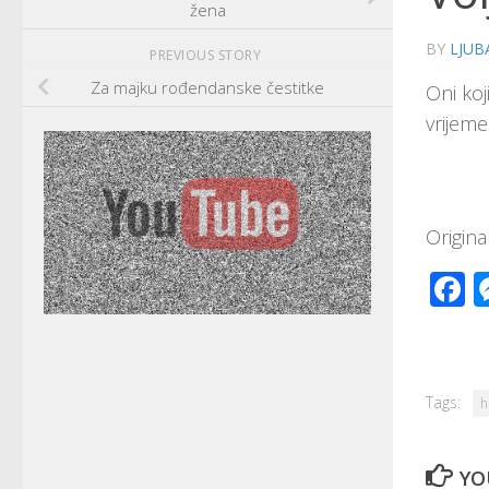
žena
BY
LJUB
PREVIOUS STORY
Za majku rođendanske čestitke
Oni koj
vrijem
Origin
F
Tags:
h
YO