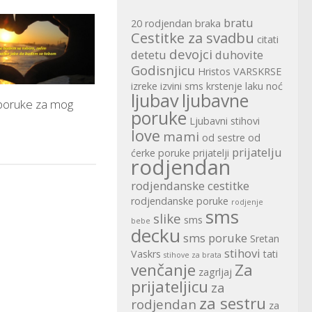
bratu
20 rodjendan
braka
Cestitke za svadbu
citati
devojci
detetu
duhovite
Godisnjicu
Hristos VARSKRSE
izreke
izvini sms
krstenje
laku noć
ljubav
ljubavne
poruke za mog
poruke
Ljubavni stihovi
love
mami
od sestre
od
prijatelju
ćerke
poruke
prijatelji
rodjendan
rodjendanske cestitke
rodjendanske poruke
rodjenje
sms
slike
sms
bebe
decku
sms poruke
Sretan
stihovi
Vaskrs
tati
stihove za brata
venčanje
Za
zagrljaj
prijateljicu
za
za sestru
rodjendan
za