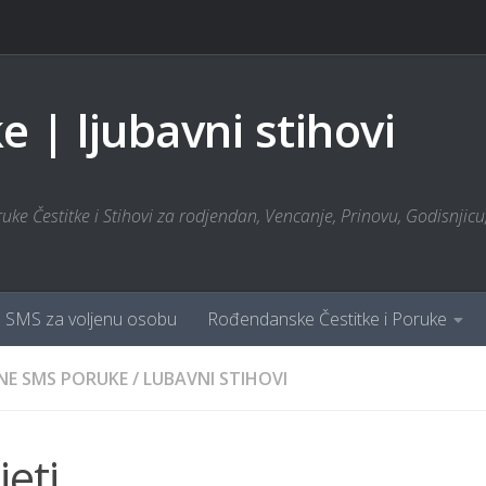
 | ljubavni stihovi
ke Čestitke i Stihovi za rodjendan, Vencanje, Prinovu, Godisnjicu, 
SMS za voljenu osobu
Rođendanske Čestitke i Poruke
NE SMS PORUKE
/
LUBAVNI STIHOVI
jeti