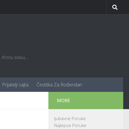
Krsnu slavu,...
Prijatelji sajta
Čestitka Za Rođendan
MORE
ljubavne Poruke
Najlepse Poruke